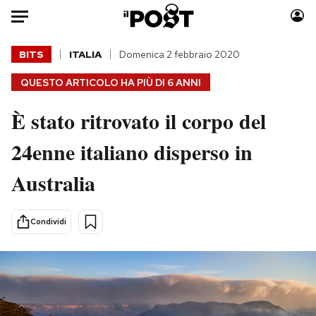
Auto
BITS
ITALIA
Domenica 2 febbraio 2020
QUESTO ARTICOLO HA PIÙ DI
6 ANNI
HOME
È stato ritrovato il corpo del
Italia
Moda
Mondo
Libri
24enne italiano disperso in
Politica
Consumismi
Australia
Tecnologia
Storie/Idee
Internet
Ok Boomer!
Scienza
Media
Condividi
Cultura
Europa
Economia
Altrecose
Sport
Mondiali calcio 2026