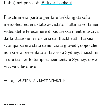
Italia) nei pressi di
Baltzer Lookout
.
Notifiche mobile
Regala il Post
Hai bisogno di aiuto?
Fiaschini
era partito
per fare trekking da solo
Esci
mercoledì ed era stato avvistato l’ultima volta nei
video delle telecamere di sicurezza mentre usciva
dalla stazione ferroviaria di Blackheath. La sua
scomparsa era stata denunciata giovedì, dopo che
non si era presentato al lavoro a Sydney. Fiaschini
si era trasferito temporaneamente a Sydney, dove
viveva e lavorava.
Tag:
-
AUSTRALIA
MATTIA FIASCHINI