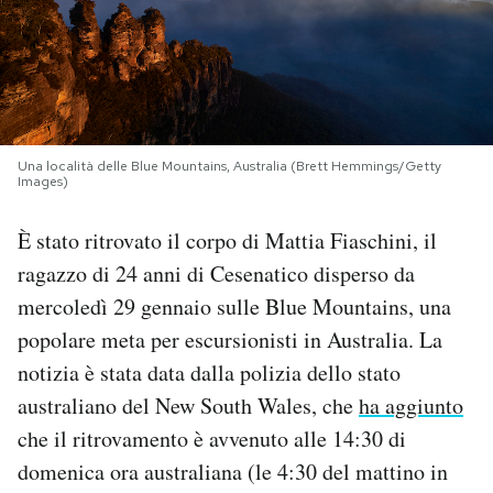
PODCAST
NEWSLETTER
Una località delle Blue Mountains, Australia (Brett Hemmings/Getty
Images)
I MIEI PREFERITI
È stato ritrovato il corpo di Mattia Fiaschini, il
SHOP
ragazzo di 24 anni di Cesenatico disperso da
mercoledì 29 gennaio sulle Blue Mountains, una
CALENDARIO
popolare meta per escursionisti in Australia. La
notizia è stata data dalla polizia dello stato
australiano del New South Wales, che
ha aggiunto
AREA PERSONALE
che il ritrovamento è avvenuto alle 14:30 di
Area Personale
domenica ora australiana (le 4:30 del mattino in
Newsletter