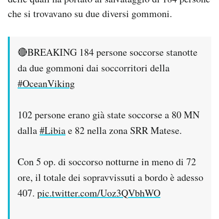
Notifiche mobile
che si trovavano su due diversi gommoni.
Regala il Post
Hai bisogno di aiuto?
Esci
🔴BREAKING 184 persone soccorse stanotte
da due gommoni dai soccorritori della
#OceanViking
102 persone erano già state soccorse a 80 MN
dalla
#Libia
e 82 nella zona SRR Matese.
Con 5 op. di soccorso notturne in meno di 72
ore, il totale dei sopravvissuti a bordo è adesso
407.
pic.twitter.com/Uoz3QVbhWO