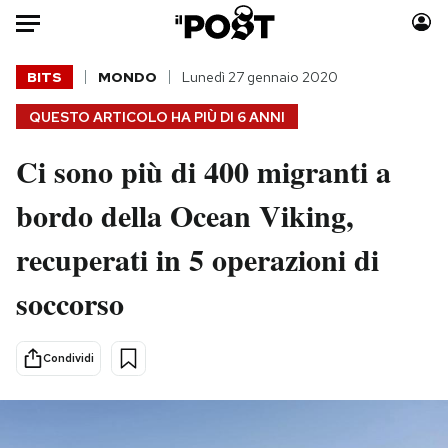
Auto
BITS
MONDO
Lunedì 27 gennaio 2020
QUESTO ARTICOLO HA PIÙ DI
6 ANNI
HOME
Ci sono più di 400 migranti a
Italia
Moda
Mondo
Libri
bordo della Ocean Viking,
Politica
Consumismi
recuperati in 5 operazioni di
Tecnologia
Storie/Idee
Internet
Ok Boomer!
soccorso
Scienza
Media
Cultura
Europa
Condividi
Economia
Altrecose
Sport
Mondiali calcio 2026