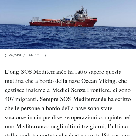
PODCAST
NEWSLETTER
I MIEI PREFERITI
(EPA/MSF / HANDOUT)
L’ong SOS Mediterranée ha fatto sapere questa
SHOP
mattina che a bordo della nave Ocean Viking, che
gestisce insieme a Medici Senza Frontiere, ci sono
CALENDARIO
407 migranti. Sempre SOS Mediterranée ha scritto
che le persone a bordo della nave sono state
AREA PERSONALE
soccorse in cinque diverse operazioni compiute nel
mar Mediterraneo negli ultimi tre giorni, l’ultima
Area Personale
Newsletter
delle quali ha portato al salvataggio di 184 persone