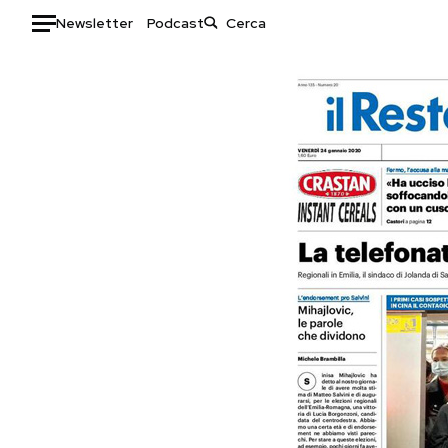
Newsletter
Podcast
Auto
HOME
Italia
Moda
Mondo
Libri
Politica
Consumismi
Tecnologia
Storie/Idee
Internet
Ok Boomer!
Scienza
Media
Cultura
Europa
Economia
Altrecose
Sport
Mondiali calcio 2026