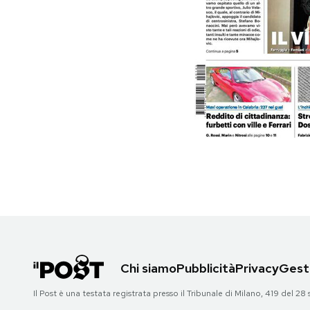
PODCAST
NEWSLETTER
I MIEI PREFERITI
SHOP
CALENDARIO
AREA PERSONALE
Chi siamo
Pubblicità
Privacy
Gesti
Area Personale
Il Post è una testata registrata presso il Tribunale di Milano, 419 del
Newsletter