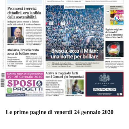
PODCAST
NEWSLETTER
I MIEI PREFERITI
SHOP
CALENDARIO
Le prime pagine di venerdì 24 gennaio 2020
Le prime pagine di venerdì 24 gennaio 2020
Le prime pagine di venerdì 24 gennaio 2020
Le prime pagine di venerdì 24 gennaio 2020
Le prime pagine di venerdì 24 gennaio 2020
Le prime pagine di venerdì 24 gennaio 2020
Le prime pagine di venerdì 24 gennaio 2020
Le prime pagine di venerdì 24 gennaio 2020
Le prime pagine di venerdì 24 gennaio 2020
Le prime pagine di venerdì 24 gennaio 2020
Le prime pagine di venerdì 24 gennaio 2020
Le prime pagine di venerdì 24 gennaio 2020
Le prime pagine di venerdì 24 gennaio 2020
Le prime pagine di venerdì 24 gennaio 2020
Le prime pagine di venerdì 24 gennaio 2020
AREA PERSONALE
Le prime pagine di venerdì 24 gennaio 2020
Le prime pagine di venerdì 24 gennaio 2020
Le prime pagine di venerdì 24 gennaio 2020
Le prime pagine di venerdì 24 gennaio 2020
Le prime pagine di venerdì 24 gennaio 2020
Le prime pagine di venerdì 24 gennaio 2020
Le prime pagine di venerdì 24 gennaio 2020
Le prime pagine di venerdì 24 gennaio 2020
Le prime pagine di venerdì 24 gennaio 2020
Le prime pagine di venerdì 24 gennaio 2020
Le prime pagine di venerdì 24 gennaio 2020
Le prime pagine di venerdì 24 gennaio 2020
Le prime pagine di venerdì 24 gennaio 2020
Torna all'articolo
Le prime pagine di venerdì 24 gennaio 2020
Le prime pagine di venerdì 24 gennaio 2020
Le prime pagine di venerdì 24 gennaio 2020
Le prime pagine di venerdì 24 gennaio 2020
Le prime pagine di venerdì 24 gennaio 2020
Le prime pagine di venerdì 24 gennaio 2020
Le prime pagine di venerdì 24 gennaio 2020
TES
Torna all'articolo
Area Personale
Le prime pagine di venerdì 24 gennaio 2020
Le prime pagine di venerdì 24 gennaio 2020
Torna all'articolo
Torna all'articolo
TES
Torna all'articolo
Torna all'articolo
Torna all'articolo
Torna all'articolo
Newsletter
Torna all'articolo
Torna all'articolo
Torna all'articolo
Torna all'articolo
Torna all'articolo
Torna all'articolo