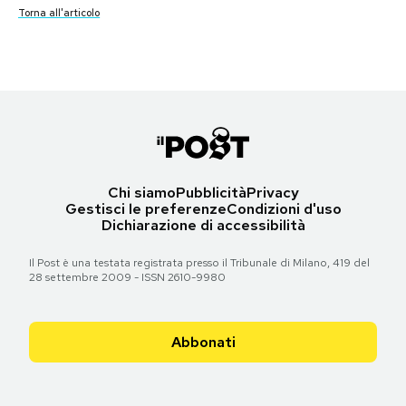
Torna all'articolo
Torna all'articolo
Torna all'articolo
Torna all'articolo
Torna all'articolo
Torna all'articolo
Torna all'articolo
Torna all'articolo
Torna all'articolo
Torna all'articolo
Torna all'articolo
Torna all'articolo
Notifiche mobile
Torna all'articolo
Torna all'articolo
Torna all'articolo
Torna all'articolo
Torna all'articolo
Torna all'articolo
Torna all'articolo
Torna all'articolo
Regala il Post
Torna all'articolo
Torna all'articolo
Torna all'articolo
Hai bisogno di aiuto?
Esci
Chi siamo
Pubblicità
Privacy
Gestisci le preferenze
Condizioni d'uso
Dichiarazione di accessibilità
Il Post è una testata registrata presso il Tribunale di Milano, 419 del
28 settembre 2009 - ISSN 2610-9980
Abbonati