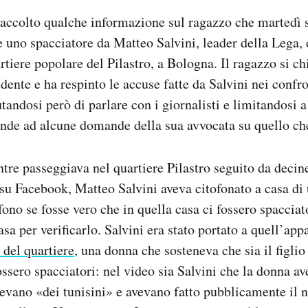
raccolto qualche informazione sul ragazzo che martedì s
e uno spacciatore da Matteo Salvini, leader della Lega,
artiere popolare del Pilastro, a Bologna. Il ragazzo si c
dente e ha respinto le accuse fatte da Salvini nei confro
utandosi però di parlare con i giornalisti e limitandosi 
onde ad alcune domande della sua avvocata su quello ch
tre passeggiava nel quartiere Pilastro seguito da decine
a su Facebook, Matteo Salvini aveva citofonato a casa di
fono se fosse vero che in quella casa ci fossero spacciat
asa per verificarlo. Salvini era stato portato a quell’ap
 del quartiere
, una donna che sosteneva che sia il figlio
ossero spacciatori: nel video sia Salvini che la donna a
vevano «dei tunisini» e avevano fatto pubblicamente il 