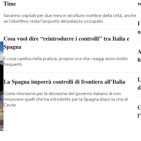
Time
v
Saranno ospitati per due mesi in strutture ricettive della città, anche
se l'obiettivo resta l'acquisto del palazzo occupato
I
u
Cosa vuol dire “reintrodurre i controlli” tra Italia e
Spagna
A
f
E cosa cambia nella pratica, proprio ora che i viaggi sono molto
frequenti
L
La Spagna imporrà controlli di frontiera all’Italia
d
Come ritorsione per la decisione del governo italiano di non
rimuovere quelli che ha introdotto per la Spagna dopo la crisi di
Ceuta
C
l