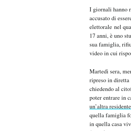
Notifiche mobile
I giornali hanno 
Regala il Post
accusato di esser
Hai bisogno di aiuto?
elettorale nel qu
Esci
17 anni, è uno stu
sua famiglia, rifi
video in cui risp
Martedì sera, men
ripreso in dirett
chiedendo al cito
poter entrare in c
un’altra residente
quella famiglia f
in quella casa vi