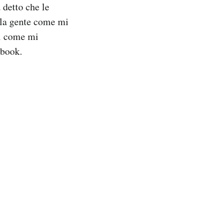
 detto che le
lla gente come mi
ci come mi
ebook.