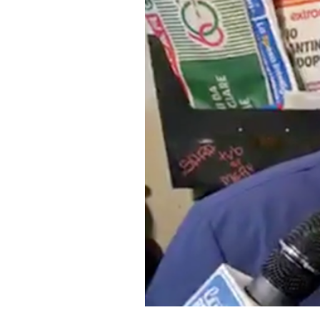
PODCAST
NEWSLETTER
I MIEI PREFERITI
SHOP
CALENDARIO
AREA PERSONALE
Area Personale
Newsletter