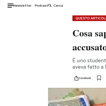
Newsletter
Podcast
Auto
QUESTO ARTICOLO
Cosa sap
HOME
Italia
Moda
accusato
Mondo
Libri
Politica
Consumismi
È uno studente
Tecnologia
Storie/Idee
aveva fatto a 
Internet
Ok Boomer!
Scienza
Media
Condividi
Cultura
Europa
Economia
Altrecose
Sport
Mondiali calcio 2026