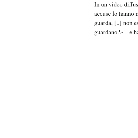
In un video diffus
accuse lo hanno 
guarda, [..] non 
guardano?» – e ha