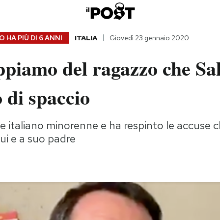
 HA PIÙ DI
6 ANNI
ITALIA
Giovedì 23 gennaio 2020
piamo del ragazzo che Sal
 di spaccio
 italiano minorenne e ha respinto le accuse c
lui e a suo padre