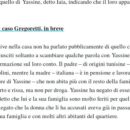
quello di Yassine, detto Iaia, indicando che il loro app
l caso Gregoretti, in breve
ive nella casa non ha parlato pubblicamente di quello c
riusciti soltanto a scambiare qualche parola con Yassine
ormazione sul loro conto. Il padre – di origini tunisine 
olini, mentre la madre – italiana – è in pensione e lavo
ore di Yassine – che non abita più con il resto della fam
rto e rissa, ma non per droga. Yassine ha negato di ess
etto che lui e la sua famiglia sono molto feriti per quel
iegato che la donna che li ha accusati aveva già in pass
a famiglia e con molti altri abitanti del quartiere.