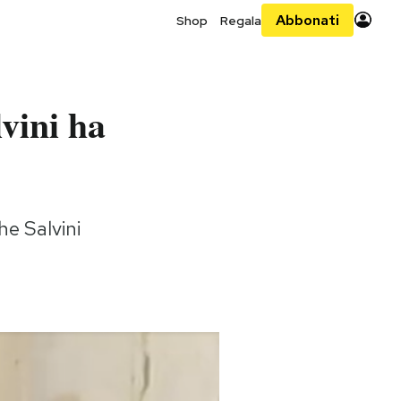
Abbonati
Shop
Regala
vini ha
he Salvini