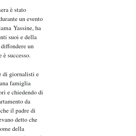
era è stato
 durante un evento
hiama Yassine, ha
nti suoi e della
a diffondere un
e è successo.
 di giornalisti e
 una famiglia
ori e chiedendo di
partamento da
 che il padre di
vevano detto che
nome della