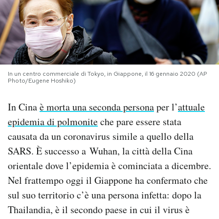
PODCAST
NEWSLETTER
In un centro commerciale di Tokyo, in Giappone, il 16 gennaio 2020 (AP
Photo/Eugene Hoshiko)
I MIEI PREFERITI
In Cina
è morta una seconda persona
per l’
attuale
SHOP
epidemia di polmonite
che pare essere stata
causata da un coronavirus simile a quello della
CALENDARIO
SARS. È successo a Wuhan, la città della Cina
orientale dove l’epidemia è cominciata a dicembre.
Nel frattempo oggi il Giappone ha confermato che
AREA PERSONALE
sul suo territorio c’è una persona infetta: dopo la
Area Personale
Thailandia, è il secondo paese in cui il virus è
Newsletter