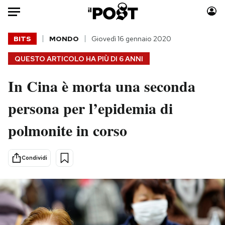
Auto
BITS
MONDO
Giovedì 16 gennaio 2020
QUESTO ARTICOLO HA PIÙ DI
6 ANNI
HOME
In Cina è morta una seconda
Italia
Moda
Mondo
Libri
persona per l’epidemia di
Politica
Consumismi
polmonite in corso
Tecnologia
Storie/Idee
Internet
Ok Boomer!
Scienza
Media
Condividi
Cultura
Europa
Economia
Altrecose
Sport
Mondiali calcio 2026