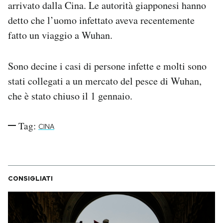
arrivato dalla Cina. Le autorità giapponesi hanno
Notifiche mobile
detto che l’uomo infettato aveva recentemente
Regala il Post
fatto un viaggio a Wuhan.
Hai bisogno di aiuto?
Esci
Sono decine i casi di persone infette e molti sono
stati collegati a un mercato del pesce di Wuhan,
che è stato chiuso il 1 gennaio.
Tag:
CINA
CONSIGLIATI