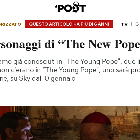
ORIZZATO
QUESTO ARTICOLO HA PIÙ DI
6 ANNI
TV
Gi
rsonaggi di “The New Pop
amo già conosciuti in "The Young Pope", due l
non c'erano in "The Young Pope", uno sarà pr
rie, su Sky dal 10 gennaio