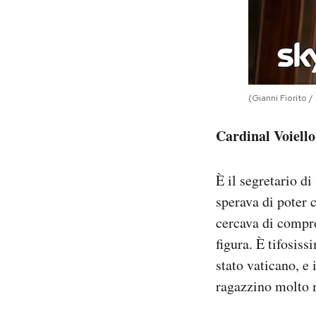
(Gianni Fiorito /
Cardinal Voiello
È il segretario d
sperava di poter 
cercava di compro
figura. È tifosis
stato vaticano, e
ragazzino molto m