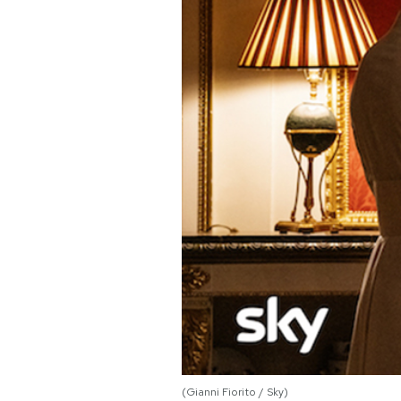
PODCAST
NEWSLETTER
I MIEI PREFERITI
SHOP
CALENDARIO
AREA PERSONALE
Area Personale
Newsletter
(Gianni Fiorito / Sky)