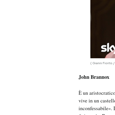
( Gianni Fiorito /
John Brannox
È un aristocratic
vive in un castel
inconfessabile». 