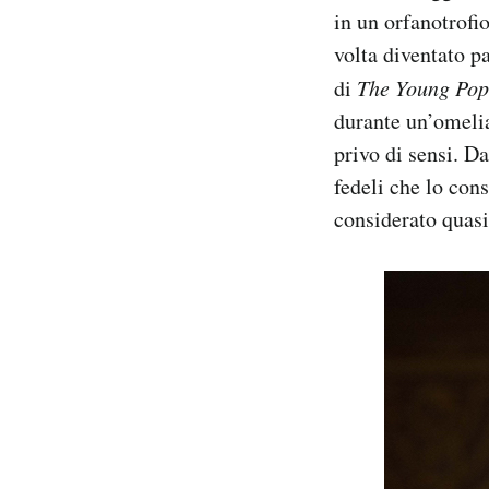
in un orfanotrofi
volta diventato p
di
The Young Pop
durante un’omelia
privo di sensi. D
fedeli che lo con
considerato quasi