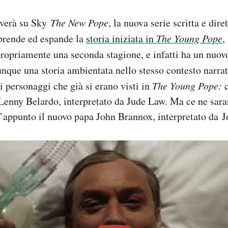
iverà su Sky
The New Pope
, la nuova serie scritta e dire
iprende ed espande la
storia iniziata in
The Young Pope
,
ropriamente una seconda stagione, e infatti ha un nuov
nque una storia ambientata nello stesso contesto narrati
i personaggi che già si erano visti in
The Young Pope
:
Lenny Belardo, interpretato da Jude Law. Ma ce ne sar
l’appunto il nuovo papa John Brannox, interpretato da 