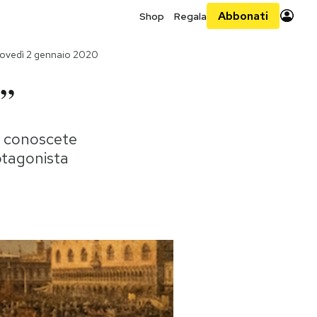
Abbonati
Shop
Regala
ovedì 2 gennaio 2020
e”
i conoscete
otagonista