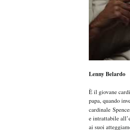
Lenny Belardo
È il giovane card
papa, quando invec
cardinale Spencer
e intrattabile all
ai suoi atteggiam