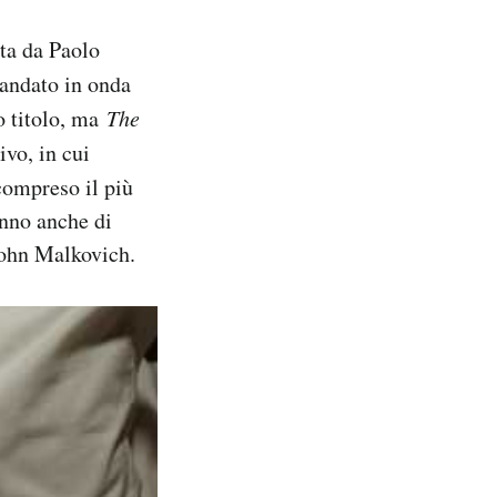
tta da Paolo
 andato in onda
o titolo, ma
The
vo, in cui
compreso il più
anno anche di
John Malkovich.