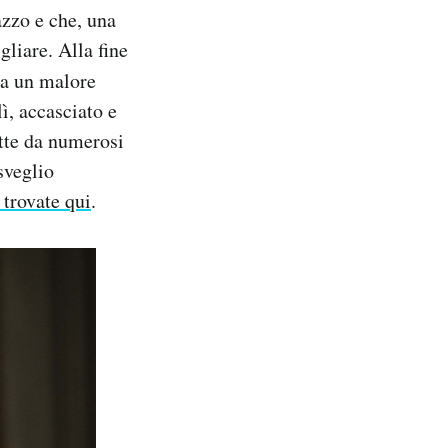
azzo e che, una
gliare. Alla fine
va un malore
ì, accasciato e
otte da numerosi
sveglio
 trovate qui
.