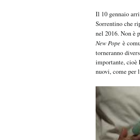
Notifiche mobile
Il 10 gennaio arr
Regala il Post
Hai bisogno di aiuto?
Sorrentino che r
Esci
nel 2016. Non è p
New Pope
è comu
torneranno divers
importante, cioè 
nuovi, come per 