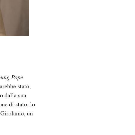
oung Pope
arebbe stato,
o dalla sua
ne di stato, lo
n Girolamo, un