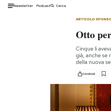
Newsletter
Podcast
Auto
ARTICOLO SPONS
Otto pe
HOME
Italia
Moda
Cinque li avev
Mondo
Libri
già, anche se 
Politica
Consumismi
della nuova se
Tecnologia
Storie/Idee
Internet
Ok Boomer!
Condividi
Scienza
Media
Cultura
Europa
Economia
Altrecose
Sport
Mondiali calcio 2026