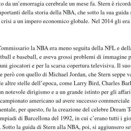
ito da un’emorragia cerebrale un mese fa. Stern è ricor
portanti della storia della NBA, che sotto la sua guida 
 crisi a un impero economico globale. Nel 2014 gli er
ommissario la NBA era meno seguita della NFL e dell
tball e baseball, e aveva grossi problemi di immagine p
ni giocatori e per la scarsa copertura televisiva. Il suo
se però con quello di Michael Jordan, che Stern seppe va
le altre stelle dell’epoca, come Larry Bird, Charles Bar
n notevole dirigismo e a un grande istinto per gli affar
campionato americano ad avere successo commerciale a
entale, per questo, fu la creazione del celebre Dream 
mpiadi di Barcellona del 1992, in cui c’erano tutti i gio
. Sotto la guida di Stern alla NBA, poi, si aggiunsero se