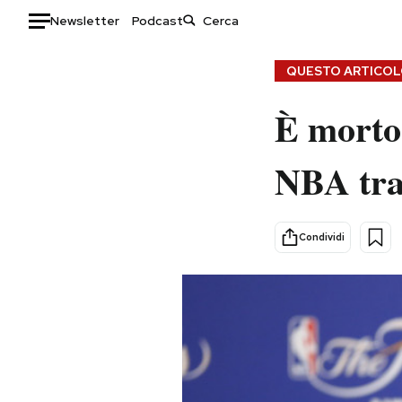
Newsletter
Podcast
Auto
QUESTO ARTICOLO
HOME
È morto 
Italia
Moda
NBA tra 
Mondo
Libri
Politica
Consumismi
Tecnologia
Storie/Idee
Condividi
Internet
Ok Boomer!
Scienza
Media
Cultura
Europa
Economia
Altrecose
Sport
Mondiali calcio 2026