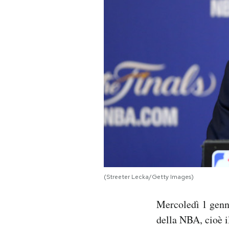
PODCAST
NEWSLETTER
I MIEI PREFERITI
SHOP
CALENDARIO
(Streeter Lecka/Getty Images)
AREA PERSONALE
Mercoledì 1 gen
Area Personale
della NBA, cioè i
Newsletter