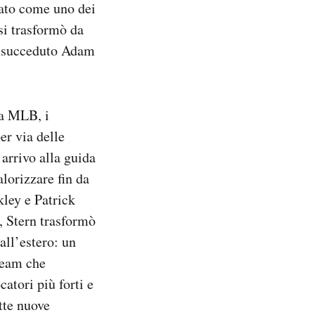
dato come uno dei
si trasformò da
a succeduto Adam
a MLB, i
er via delle
 arrivo alla guida
lorizzare fin da
kley e Patrick
i, Stern trasformò
ll’estero: un
Team che
catori più forti e
tte nuove