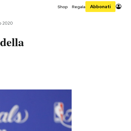
Abbonati
Shop
Regala
io 2020
della