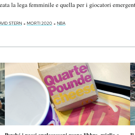
eata la lega femminile e quella per i giocatori emergent
-
-
AVID STERN
MORTI 2020
NBA
Perché i paesi anglosassoni usano libbre, miglia e
Il