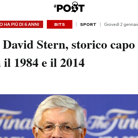
 HA PIÙ DI
6 ANNI
BITS
SPORT
Giovedì 2 genna
David Stern, storico capo 
il 1984 e il 2014