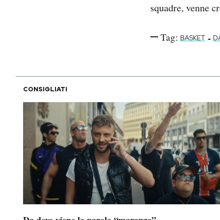
squadre, venne cr
Tag:
-
BASKET
D
CONSIGLIATI
Da dove viene la parola “maranza”