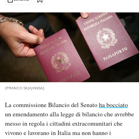
PODCAST
NEWSLETTER
I MIEI PREFERITI
SHOP
(FRANCO SILVI/ANSA)
CALENDARIO
La commissione Bilancio del Senato
ha bocciato
un emendamento alla legge di bilancio che avrebbe
AREA PERSONALE
messo in regola i cittadini extracomunitari che
Area Personale
vivono e lavorano in Italia ma non hanno i
Newsletter