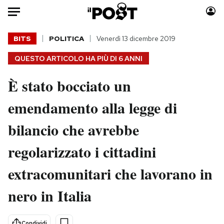
Auto
BITS
POLITICA
Venerdì 13 dicembre 2019
QUESTO ARTICOLO HA PIÙ DI
6 ANNI
HOME
È stato bocciato un
Italia
Moda
Mondo
Libri
emendamento alla legge di
Politica
Consumismi
bilancio che avrebbe
Tecnologia
Storie/Idee
Internet
Ok Boomer!
regolarizzato i cittadini
Scienza
Media
extracomunitari che lavorano in
Cultura
Europa
Economia
Altrecose
nero in Italia
Sport
Mondiali calcio 2026
Condividi