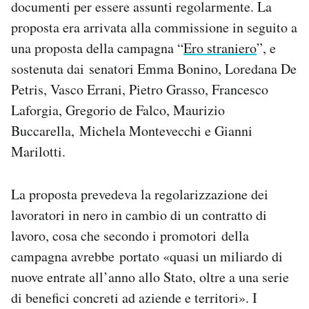
documenti per essere assunti regolarmente. La
Notifiche mobile
proposta era arrivata alla commissione in seguito a
Regala il Post
una proposta della campagna “
Ero straniero
”, e
Hai bisogno di aiuto?
Esci
sostenuta dai senatori Emma Bonino, Loredana De
Petris, Vasco Errani, Pietro Grasso, Francesco
Laforgia, Gregorio de Falco, Maurizio
Buccarella, Michela Montevecchi e Gianni
Marilotti.
La proposta prevedeva la regolarizzazione dei
lavoratori in nero in cambio di un contratto di
lavoro, cosa che secondo i promotori della
campagna avrebbe portato «quasi un miliardo di
nuove entrate all’anno allo Stato, oltre a una serie
di benefici concreti ad aziende e territori». I