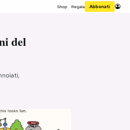
Abbonati
Shop
Regala
ni del
nnoiati,