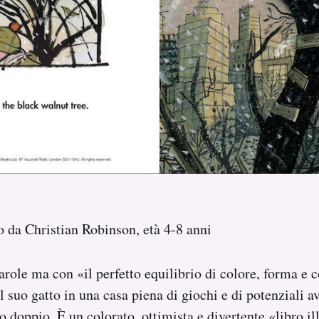
to da Christian Robinson, età 4-8 anni
role ma con «il perfetto equilibrio di colore, forma e 
 suo gatto in una casa piena di giochi e di potenziali av
o doppio. È un colorato, ottimista e divertente «libro il