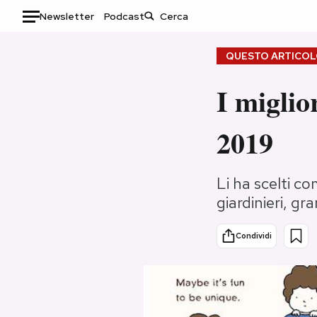
Newsletter
Podcast
Auto
QUESTO ARTICOLO
HOME
I miglio
Italia
Moda
2019
Mondo
Libri
Politica
Consumismi
Tecnologia
Storie/Idee
Li ha scelti c
giardinieri, gr
Internet
Ok Boomer!
Scienza
Media
Condividi
Cultura
Europa
Economia
Altrecose
Sport
Mondiali calcio 2026