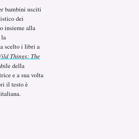
per bambini usciti
istico dei
to insieme alla
 la
 scelto i libri a
ild Things: The
bile della
rice e a sua volta
i il testo è
italiana.