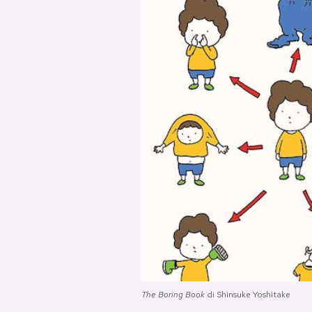
PODCAST
NEWSLETTER
I MIEI PREFERITI
SHOP
CALENDARIO
AREA PERSONALE
Area Personale
The Boring Book
di Shinsuke Yoshitake
Newsletter