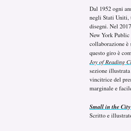
Notifiche mobile
Dal 1952 ogni an
Regala il Post
negli Stati Uniti,
Hai bisogno di aiuto?
disegni. Nel 2017,
Esci
New York Public L
collaborazione è 
questo giro è co
Joy of Reading Ch
sezione illustrata
vincitrice del pre
marginale e facile
Small in the City
Scritto e illustr