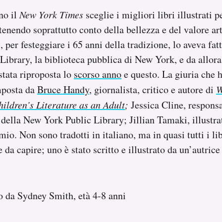
no il
New York Times
sceglie i migliori libri illustrati 
 tenendo soprattutto conto della bellezza e del valore art
 per festeggiare i 65 anni della tradizione, lo aveva fat
ibrary, la biblioteca pubblica di New York, e da allora
stata riproposta lo
scorso anno
e questo. La giuria che ha
mposta da
Bruce Handy
, giornalista, critico e autore di
W
ildren’s Literature as an Adult
;
Jessica Cline, responsa
 della New York Public Library; Jillian Tamaki, illustrat
mio. Non sono tradotti in italiano, ma in quasi tutti i libr
 da capire; uno è stato scritto e illustrato da un’autrice 
ato da Sydney Smith, età 4-8 anni