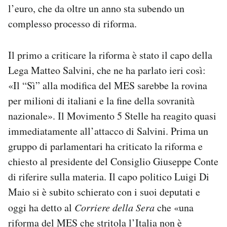
l’euro, che da oltre un anno sta subendo un
Notifiche mobile
Regala il Post
complesso processo di riforma.
Hai bisogno di aiuto?
Esci
Il primo a criticare la riforma è stato il capo della
Lega Matteo Salvini, che ne ha parlato ieri così:
«Il “Sì” alla modifica del MES sarebbe la rovina
per milioni di italiani e la fine della sovranità
nazionale». Il Movimento 5 Stelle ha reagito quasi
immediatamente all’attacco di Salvini. Prima un
gruppo di parlamentari ha criticato la riforma e
chiesto al presidente del Consiglio Giuseppe Conte
di riferire sulla materia. Il capo politico Luigi Di
Maio si è subito schierato con i suoi deputati e
oggi ha detto al
Corriere della Sera
che «una
riforma del MES che stritola l’Italia non è