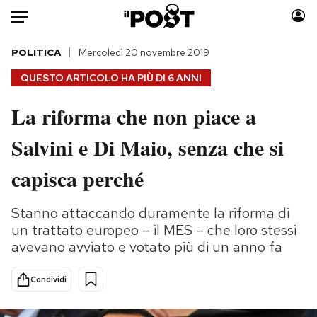
Auto
POLITICA
Mercoledì 20 novembre 2019
QUESTO ARTICOLO HA PIÙ DI
6 ANNI
HOME
La riforma che non piace a
Italia
Moda
Salvini e Di Maio, senza che si
Mondo
Libri
Politica
Consumismi
capisca perché
Tecnologia
Storie/Idee
Internet
Ok Boomer!
Stanno attaccando duramente la riforma di
Scienza
Media
un trattato europeo – il MES – che loro stessi
Cultura
Europa
avevano avviato e votato più di un anno fa
Economia
Altrecose
Condividi
Sport
Mondiali calcio 2026