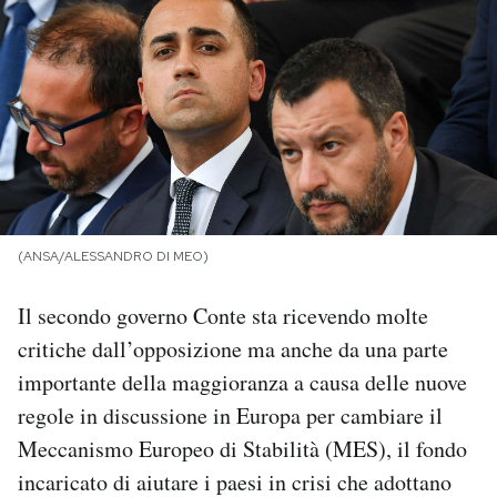
PODCAST
NEWSLETTER
I MIEI PREFERITI
(ANSA/ALESSANDRO DI MEO)
SHOP
Il secondo governo Conte sta ricevendo molte
CALENDARIO
critiche dall’opposizione ma anche da una parte
importante della maggioranza a causa delle nuove
AREA PERSONALE
regole in discussione in Europa per cambiare il
Meccanismo Europeo di Stabilità (MES), il fondo
Area Personale
incaricato di aiutare i paesi in crisi che adottano
Newsletter