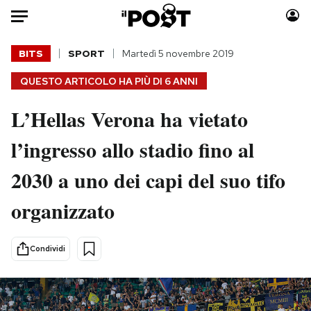
Auto
BITS
SPORT
Martedì 5 novembre 2019
QUESTO ARTICOLO HA PIÙ DI
6 ANNI
HOME
L’Hellas Verona ha vietato
Italia
Moda
Mondo
Libri
l’ingresso allo stadio fino al
Politica
Consumismi
2030 a uno dei capi del suo tifo
Tecnologia
Storie/Idee
Internet
Ok Boomer!
organizzato
Scienza
Media
Cultura
Europa
Condividi
Economia
Altrecose
Sport
Mondiali calcio 2026