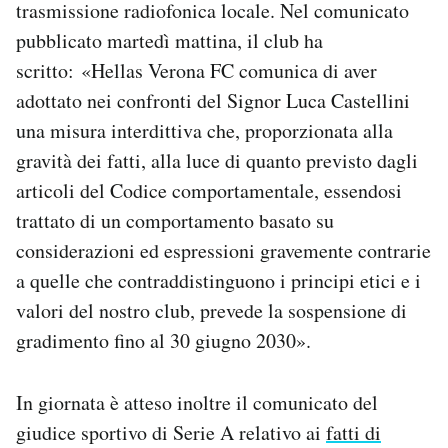
trasmissione radiofonica locale. Nel comunicato
Notifiche mobile
pubblicato martedì mattina, il club ha
Regala il Post
scritto: «Hellas Verona FC comunica di aver
Hai bisogno di aiuto?
Esci
adottato nei confronti del Signor Luca Castellini
una misura interdittiva che, proporzionata alla
gravità dei fatti, alla luce di quanto previsto dagli
articoli del Codice comportamentale, essendosi
trattato di un comportamento basato su
considerazioni ed espressioni gravemente contrarie
a quelle che contraddistinguono i principi etici e i
valori del nostro club, prevede la sospensione di
gradimento fino al 30 giugno 2030».
In giornata è atteso inoltre il comunicato del
giudice sportivo di Serie A relativo ai
fatti di