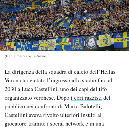
PODCAST
NEWSLETTER
I MIEI PREFERITI
(Paola Garbuio/LaPresse)
SHOP
La dirigenza della squadra di calcio dell’Hellas
Verona
ha vietato
l’ingresso allo stadio fino al
CALENDARIO
2030 a Luca Castellini, uno dei capi del tifo
organizzato veronese. Dopo
i cori razzisti
del
pubblico nei confronti di Mario Balotelli,
AREA PERSONALE
Castellini aveva rivolto ulteriori insulti al
Area Personale
giocatore tramite i social network e in una
Newsletter