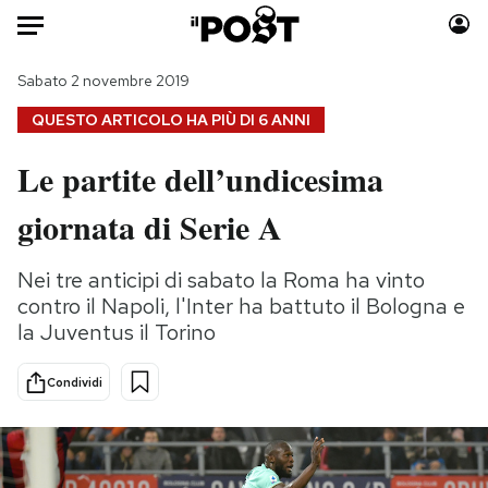
Auto
Sabato 2 novembre 2019
QUESTO ARTICOLO HA PIÙ DI
6 ANNI
HOME
Le partite dell’undicesima
Italia
Moda
giornata di Serie A
Mondo
Libri
Politica
Consumismi
Nei tre anticipi di sabato la Roma ha vinto
Tecnologia
Storie/Idee
contro il Napoli, l'Inter ha battuto il Bologna e
Internet
Ok Boomer!
la Juventus il Torino
Scienza
Media
Cultura
Europa
Condividi
Economia
Altrecose
Sport
Mondiali calcio 2026