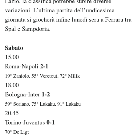
Lazio, la classifica potrebbe subire diverse
Notifiche mobile
variazioni. L’ultima partita dell’undicesima
Regala il Post
giornata si giocherà infine lunedì sera a Ferrara tra
Hai bisogno di aiuto?
Spal e Sampdoria.
Esci
Sabato
15.00
2-1
Roma-Napoli
19° Zaniolo, 55° Veretout, 72° Milik
18.00
1-2
Bologna-Inter
59° Soriano, 75° Lukaku, 91° Lukaku
20.45
0-1
Torino-Juventus
70° De Ligt