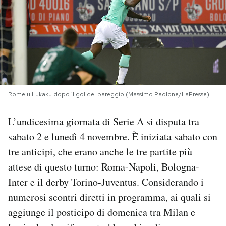
PODCAST
NEWSLETTER
I MIEI PREFERITI
Romelu Lukaku dopo il gol del pareggio (Massimo Paolone/LaPresse)
L’undicesima giornata di Serie A si disputa tra
SHOP
sabato 2 e lunedì 4 novembre. È iniziata sabato con
tre anticipi, che erano anche le tre partite più
CALENDARIO
attese di questo turno: Roma-Napoli, Bologna-
Inter e il derby Torino-Juventus. Considerando i
AREA PERSONALE
numerosi scontri diretti in programma, ai quali si
Area Personale
aggiunge il posticipo di domenica tra Milan e
Newsletter