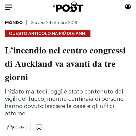
Auto
MONDO
Giovedì 24 ottobre 2019
QUESTO ARTICOLO HA PIÙ DI
6 ANNI
HOME
L’incendio nel centro congressi
Italia
Moda
di Auckland va avanti da tre
Mondo
Libri
Politica
Consumismi
giorni
Tecnologia
Storie/Idee
Internet
Ok Boomer!
Iniziato martedì, oggi è stato contenuto dai
Scienza
Media
vigili del fuoco, mentre centinaia di persone
Cultura
Europa
hanno dovuto lasciare le case e gli uffici
attorno
Economia
Altrecose
Sport
Mondiali calcio 2026
Condividi