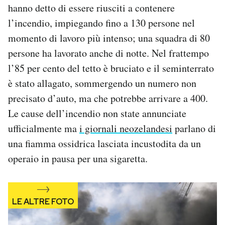
hanno detto di essere riusciti a contenere
Notifiche mobile
l’incendio, impiegando fino a 130 persone nel
Regala il Post
Hai bisogno di aiuto?
momento di lavoro più intenso; una squadra di 80
Esci
persone ha lavorato anche di notte. Nel frattempo
l’85 per cento del tetto è bruciato e il seminterrato
è stato allagato, sommergendo un numero non
precisato d’auto, ma che potrebbe arrivare a 400.
Le cause dell’incendio non state annunciate
ufficialmente ma
i giornali neozelandesi
parlano di
una fiamma ossidrica lasciata incustodita da un
operaio in pausa per una sigaretta.