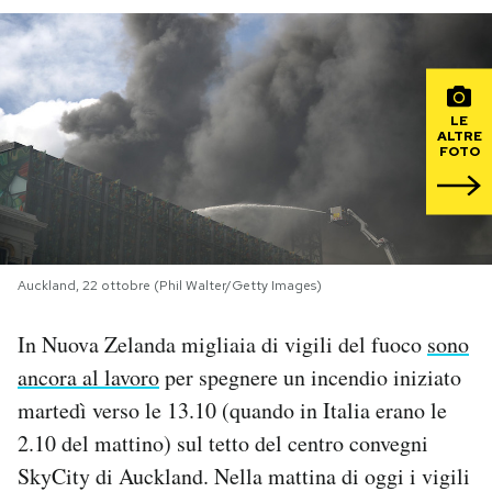
PODCAST
NEWSLETTER
LE
ALTRE
FOTO
I MIEI PREFERITI
SHOP
Auckland, 22 ottobre (Phil Walter/Getty Images)
CALENDARIO
In Nuova Zelanda migliaia di vigili del fuoco
sono
ancora al lavoro
per spegnere un incendio iniziato
AREA PERSONALE
martedì verso le 13.10 (quando in Italia erano le
2.10 del mattino) sul tetto del centro convegni
Area Personale
SkyCity di Auckland. Nella mattina di oggi i vigili
Newsletter