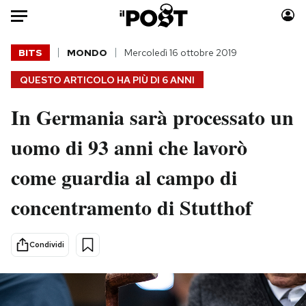
Auto
BITS
MONDO
Mercoledì 16 ottobre 2019
QUESTO ARTICOLO HA PIÙ DI
6 ANNI
HOME
In Germania sarà processato un
Italia
Moda
Mondo
Libri
uomo di 93 anni che lavorò
Politica
Consumismi
come guardia al campo di
Tecnologia
Storie/Idee
Internet
Ok Boomer!
concentramento di Stutthof
Scienza
Media
Cultura
Europa
Condividi
Economia
Altrecose
Sport
Mondiali calcio 2026