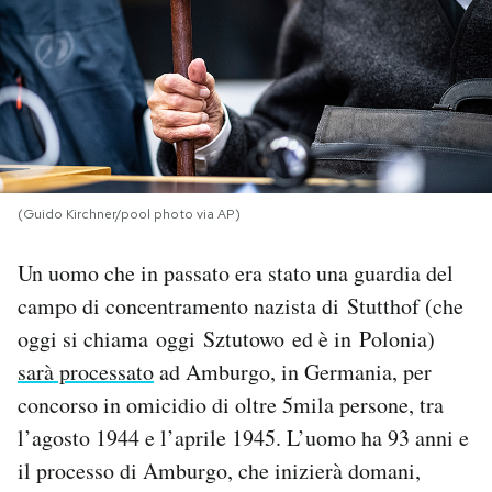
PODCAST
NEWSLETTER
I MIEI PREFERITI
(Guido Kirchner/pool photo via AP)
SHOP
Un uomo che in passato era stato una guardia del
campo di concentramento nazista di Stutthof (che
CALENDARIO
oggi si chiama oggi Sztutowo ed è in Polonia)
sarà processato
ad Amburgo, in Germania, per
concorso in omicidio di oltre 5mila persone, tra
AREA PERSONALE
l’agosto 1944 e l’aprile 1945. L’uomo ha 93 anni e
Area Personale
il processo di Amburgo, che inizierà domani,
Newsletter