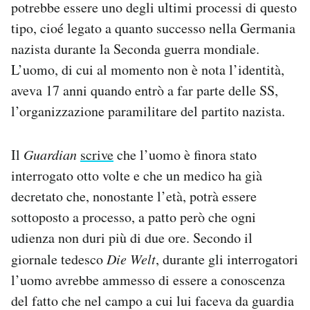
potrebbe essere uno degli ultimi processi di questo
Notifiche mobile
tipo, cioé legato a quanto successo nella Germania
Regala il Post
nazista durante la Seconda guerra mondiale.
Hai bisogno di aiuto?
Esci
L’uomo, di cui al momento non è nota l’identità,
aveva 17 anni quando entrò a far parte delle SS,
l’organizzazione paramilitare del partito nazista.
Il
Guardian
scrive
che l’uomo è finora stato
interrogato otto volte e che un medico ha già
decretato che, nonostante l’età, potrà essere
sottoposto a processo, a patto però che ogni
udienza non duri più di due ore. Secondo il
giornale tedesco
Die Welt
, durante gli interrogatori
l’uomo avrebbe ammesso di essere a conoscenza
del fatto che nel campo a cui lui faceva da guardia