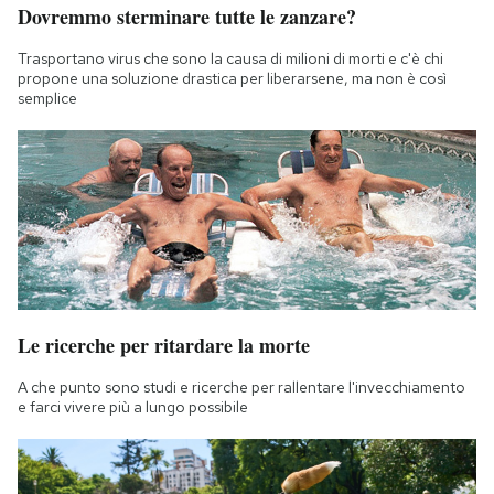
Dovremmo sterminare tutte le zanzare?
Notifiche mobile
Regala il Post
Trasportano virus che sono la causa di milioni di morti e c'è chi
Hai bisogno di aiuto?
propone una soluzione drastica per liberarsene, ma non è così
semplice
Esci
Le ricerche per ritardare la morte
A che punto sono studi e ricerche per rallentare l'invecchiamento
e farci vivere più a lungo possibile