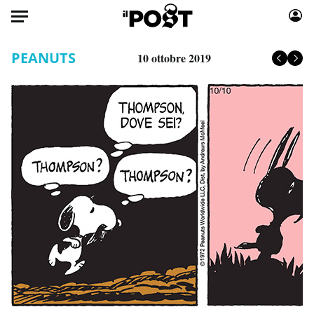
Auto
PEANUTS
10 ottobre 2019
HOME
Italia
Moda
Mondo
Libri
Politica
Consumismi
Tecnologia
Storie/Idee
Internet
Ok Boomer!
Scienza
Media
Cultura
Europa
Economia
Altrecose
Sport
Mondiali calcio 2026