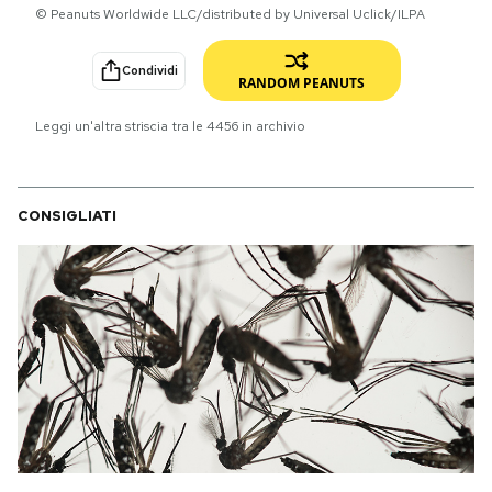
© Peanuts Worldwide LLC/distributed by Universal Uclick/ILPA
PODCAST
Condividi
RANDOM PEANUTS
NEWSLETTER
Leggi un'altra striscia tra le
4456
in archivio
I MIEI PREFERITI
CONSIGLIATI
SHOP
CALENDARIO
AREA PERSONALE
Area Personale
Newsletter