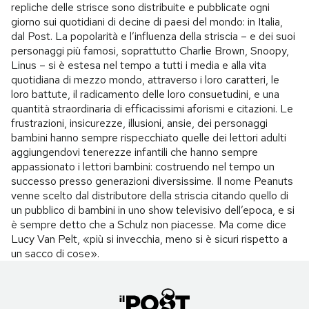
repliche delle strisce sono distribuite e pubblicate ogni
giorno sui quotidiani di decine di paesi del mondo: in Italia,
dal Post. La popolarità e l’influenza della striscia – e dei suoi
personaggi più famosi, soprattutto Charlie Brown, Snoopy,
Linus – si è estesa nel tempo a tutti i media e alla vita
quotidiana di mezzo mondo, attraverso i loro caratteri, le
loro battute, il radicamento delle loro consuetudini, e una
quantità straordinaria di efficacissimi aforismi e citazioni. Le
frustrazioni, insicurezze, illusioni, ansie, dei personaggi
bambini hanno sempre rispecchiato quelle dei lettori adulti
aggiungendovi tenerezze infantili che hanno sempre
appassionato i lettori bambini: costruendo nel tempo un
successo presso generazioni diversissime. Il nome Peanuts
venne scelto dal distributore della striscia citando quello di
un pubblico di bambini in uno show televisivo dell’epoca, e si
è sempre detto che a Schulz non piacesse. Ma come dice
Lucy Van Pelt, «più si invecchia, meno si è sicuri rispetto a
un sacco di cose».