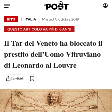
Auto
BITS
ITALIA
Martedì 8 ottobre 2019
QUESTO ARTICOLO HA PIÙ DI
6 ANNI
HOME
Il Tar del Veneto ha bloccato il
Italia
Moda
Mondo
Libri
prestito dell’Uomo Vitruviano
Politica
Consumismi
di Leonardo al Louvre
Tecnologia
Storie/Idee
Internet
Ok Boomer!
Scienza
Media
Condividi
Cultura
Europa
Economia
Altrecose
Sport
Mondiali calcio 2026