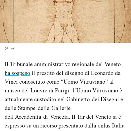
PODCAST
NEWSLETTER
(Ansa)
I MIEI PREFERITI
Il Tribunale amministrativo regionale del Veneto
SHOP
ha sospeso
il prestito del disegno di Leonardo da
Vinci conosciuto come “Uomo Vitruviano” al
CALENDARIO
museo del Louvre di Parigi: l’Uomo Vitruviano è
attualmente custodito nel Gabinetto dei Disegni e
delle Stampe delle Gallerie
AREA PERSONALE
dell’Accademia di Venezia. Il Tar del Veneto si è
Area Personale
espresso su un ricorso presentato dalla onlus Italia
Newsletter