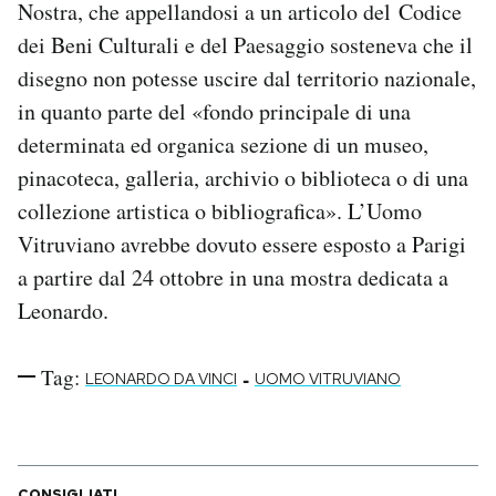
Nostra, che appellandosi a un articolo del Codice
Notifiche mobile
dei Beni Culturali e del Paesaggio sosteneva che il
Regala il Post
disegno non potesse uscire dal territorio nazionale,
Hai bisogno di aiuto?
Esci
in quanto parte del «fondo principale di una
determinata ed organica sezione di un museo,
pinacoteca, galleria, archivio o biblioteca o di una
collezione artistica o bibliografica». L’Uomo
Vitruviano avrebbe dovuto essere esposto a Parigi
a partire dal 24 ottobre in una mostra dedicata a
Leonardo.
Tag:
-
LEONARDO DA VINCI
UOMO VITRUVIANO
CONSIGLIATI