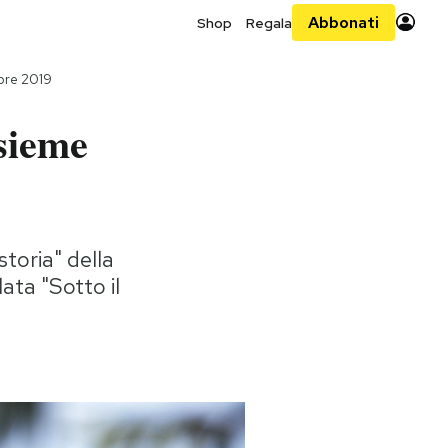
Abbonati
Shop
Regala
bre 2019
sieme
storia" della
ata "Sotto il