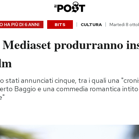
 HA PIÙ DI
6 ANNI
BITS
CULTURA
Martedì 8 otto
 e Mediaset produrranno in
ilm
 stati annunciati cinque, tra i quali una "croni
berto Baggio e una commedia romantica intitol
e"