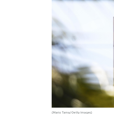
PODCAST
NEWSLETTER
I MIEI PREFERITI
SHOP
CALENDARIO
AREA PERSONALE
Area Personale
Newsletter
(Mario Tama/Getty Images)