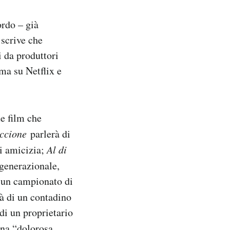
ordo – già
 scrive che
i da produttori
ima su Netflix e
e film che
Riccione
parlerà di
i amicizia;
Al di
rgenerazionale,
i un campionato di
à di un contadino
 di un proprietario
una “dolorosa