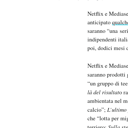
Notifiche mobile
Regala il Post
Netflix e Mediase
Hai bisogno di aiuto?
anticipato
qualch
Esci
saranno “una serie
indipendenti itali
poi, dodici mesi 
Netflix e Mediase
saranno prodotti 
“un gruppo di tee
là del risultat
o r
ambientata nel mo
calcio”;
L’ultimo
che “lotta per mig
terriero;
Sulla st