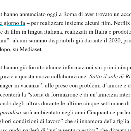
t hanno annunciato oggi a Roma di aver trovato un acc
e giorno fa
– per realizzare insieme alcuni film. Netflix
 di film in lingua italiana, realizzati in Italia e prodott
ani”: alcuni saranno disponibili già durante il 2020, pr
dopo, su Mediaset.
t hanno già fornito alcune informazioni sui primi cinqu
grazie a questa nuova collaborazione:
Sotto il sole di 
nager in vacanza”, alle prese con problemi d’amore e d
acconterà la “storia di formazione e di un’amicizia inte
ndo degli ultras durante le ultime cinque settimane d
 paradiso
sarà ambientato negli anni Cinquanta e parler
liori condizioni di lavoro” che si innamora della figlia
essa onda
parlerà di “un’avventura estiva” che diventa 