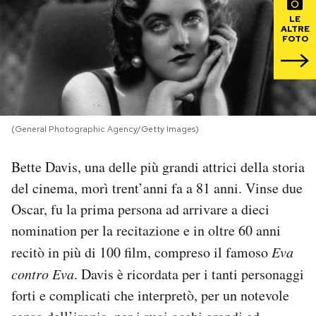
LE
PODCAST
ALTRE
FOTO
NEWSLETTER
I MIEI PREFERITI
(General Photographic Agency/Getty Images)
Bette Davis, una delle più grandi attrici della storia
SHOP
del cinema, morì trent’anni fa a 81 anni. Vinse due
Oscar, fu la prima persona ad arrivare a dieci
CALENDARIO
nomination per la recitazione e in oltre 60 anni
recitò in più di 100 film, compreso il famoso
Eva
AREA PERSONALE
contro Eva
. Davis è ricordata per i tanti personaggi
Area Personale
forti e complicati che interpretò, per un notevole
Newsletter