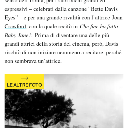
senso dell’ironia, per i suoi occhi grandi ed
Notifiche mobile
espressivi – celebrati dalla canzone “Bette Davis
Regala il Post
Eyes” – e per una grande rivalità con l’attrice
Joan
Hai bisogno di aiuto?
Crawford
, con la quale recitò in
Che fine ha fatto
Esci
Baby Jane?.
Prima di diventare una delle più
grandi attrici della storia del cinema, però, Davis
rischiò di non iniziare nemmeno a recitare, perché
non sembrava un’attrice.