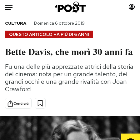
Auto
CULTURA
Domenica 6 ottobre 2019
QUESTO ARTICOLO HA PIÙ DI
6 ANNI
HOME
Bette Davis, che morì 30 anni fa
Italia
Moda
Mondo
Libri
Fu una delle più apprezzate attrici della storia
Politica
Consumismi
del cinema: nota per un grande talento, dei
Tecnologia
Storie/Idee
grandi occhi e una grande rivalità con Joan
Crawford
Internet
Ok Boomer!
Scienza
Media
Condividi
Cultura
Europa
Economia
Altrecose
Sport
Mondiali calcio 2026