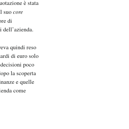
otazione è stata
ul suo
core
ore di
 dell’azienda.
eva quindi reso
iardi di euro solo
a decisioni poco
dopo la scoperta
inanze e quelle
azienda come