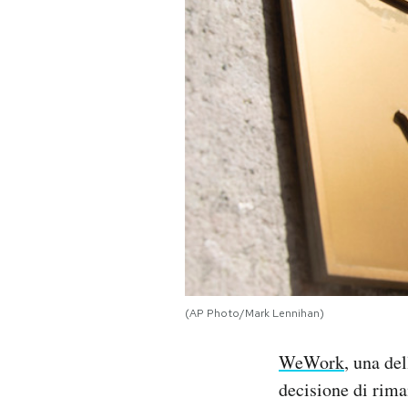
PODCAST
NEWSLETTER
I MIEI PREFERITI
SHOP
CALENDARIO
(AP Photo/Mark Lennihan)
AREA PERSONALE
WeWork
, una de
Area Personale
decisione di rim
Newsletter