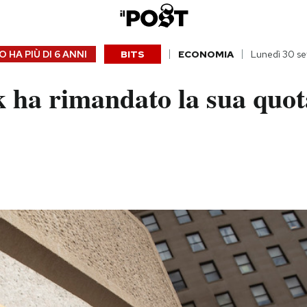
 HA PIÙ DI
6 ANNI
BITS
ECONOMIA
Lunedì 30 s
ha rimandato la sua quot