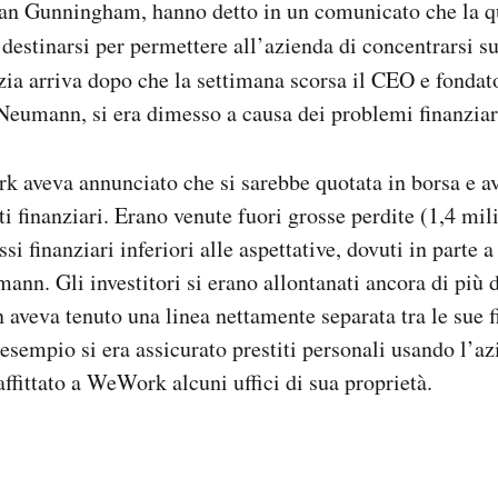
an Gunningham, hanno detto in un comunicato che la qu
a destinarsi per permettere all’azienda di concentrarsi s
zia arriva dopo che la settimana scorsa il CEO e fondat
mann, si era dimesso a causa dei problemi finanziari
 aveva annunciato che si sarebbe quotata in borsa e av
ti finanziari. Erano venute fuori grosse perdite (1,4 mil
si finanziari inferiori alle aspettative, dovuti in parte 
ann. Gli investitori si erano allontanati ancora di più 
veva tenuto una linea nettamente separata tra le sue f
 esempio si era assicurato prestiti personali usando l’
affittato a WeWork alcuni uffici di sua proprietà.