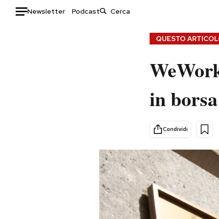
Newsletter
Podcast
Auto
QUESTO ARTICOLO
HOME
WeWork 
Italia
Moda
in borsa
Mondo
Libri
Politica
Consumismi
Tecnologia
Storie/Idee
Condividi
Internet
Ok Boomer!
Scienza
Media
Cultura
Europa
Economia
Altrecose
Sport
Mondiali calcio 2026