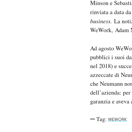
Minson e Sebasti
Notifiche mobile
rinviata a data d
Regala il Post
business.
La noti
Hai bisogno di aiuto?
Esci
WeWork, Adam Neu
Ad agosto WeWork
pubblici i suoi da
nel 2018) e succes
azzeccate di Neum
che Neumann non a
dell’azienda: per
garanzia e aveva 
Tag:
WEWORK