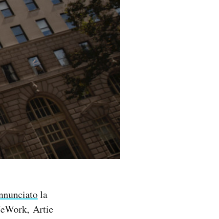
nnunciato
la
WeWork, Artie