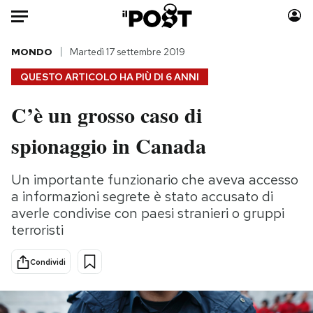
Auto
MONDO
Martedì 17 settembre 2019
QUESTO ARTICOLO HA PIÙ DI
6 ANNI
HOME
C’è un grosso caso di
Italia
Moda
spionaggio in Canada
Mondo
Libri
Politica
Consumismi
Un importante funzionario che aveva accesso
Tecnologia
Storie/Idee
a informazioni segrete è stato accusato di
Internet
Ok Boomer!
averle condivise con paesi stranieri o gruppi
Scienza
Media
terroristi
Cultura
Europa
Economia
Altrecose
Condividi
Sport
Mondiali calcio 2026