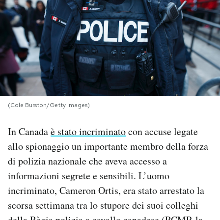
PODCAST
NEWSLETTER
I MIEI PREFERITI
(Cole Burston/Getty Images)
SHOP
In Canada
è stato incriminato
con accuse legate
allo spionaggio un importante membro della forza
CALENDARIO
di polizia nazionale che aveva accesso a
informazioni segrete e sensibili. L’uomo
AREA PERSONALE
incriminato, Cameron Ortis, era stato arrestato la
Area Personale
scorsa settimana tra lo stupore dei suoi colleghi
Newsletter
della Règia polizia a cavallo canadese (RCMP, la