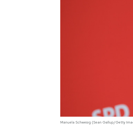
PODCAST
NEWSLETTER
I MIEI PREFERITI
SHOP
CALENDARIO
AREA PERSONALE
Area Personale
Manuela Schwesig (Sean Gallup/Getty Ima
Newsletter