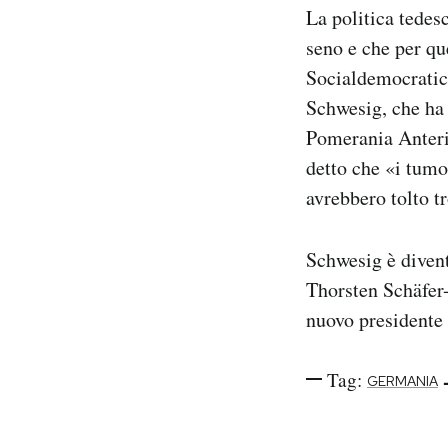
La politica tede
Notifiche mobile
Regala il Post
seno e che per qu
Hai bisogno di aiuto?
Socialdemocratico
Esci
Schwesig, che ha 
Pomerania Anterio
detto che «i tumo
avrebbero tolto t
Schwesig è divent
Thorsten Schäfer-
nuovo presidente 
Tag:
GERMANIA