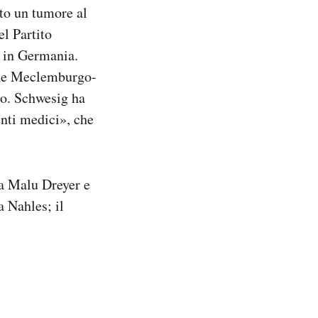
ato un tumore al
el Partito
a in Germania.
ione Meclemburgo-
lo. Schwesig ha
enti medici», che
 a Malu Dreyer e
 Nahles; il