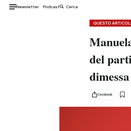
Newsletter
Podcast
Auto
QUESTO ARTICOLO
HOME
Manuela
Italia
Moda
del part
Mondo
Libri
Politica
Consumismi
dimessa
Tecnologia
Storie/Idee
Internet
Ok Boomer!
Scienza
Media
Condividi
Cultura
Europa
Economia
Altrecose
Sport
Mondiali calcio 2026