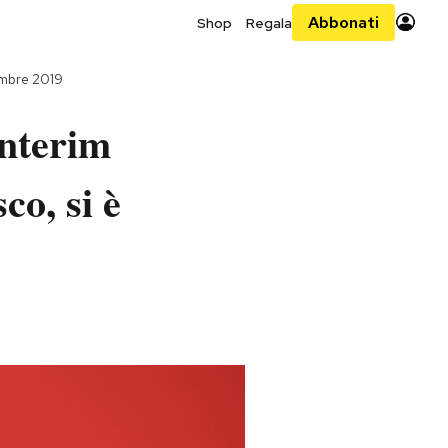
Abbonati
Shop
Regala
embre 2019
interim
co, si è