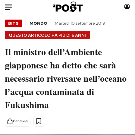
Auto
BITS
MONDO
Martedì 10 settembre 2019
QUESTO ARTICOLO HA PIÙ DI
6 ANNI
HOME
Il ministro dell’Ambiente
Italia
Moda
Mondo
Libri
giapponese ha detto che sarà
Politica
Consumismi
necessario riversare nell’oceano
Tecnologia
Storie/Idee
Internet
Ok Boomer!
l’acqua contaminata di
Scienza
Media
Fukushima
Cultura
Europa
Economia
Altrecose
Sport
Mondiali calcio 2026
Condividi