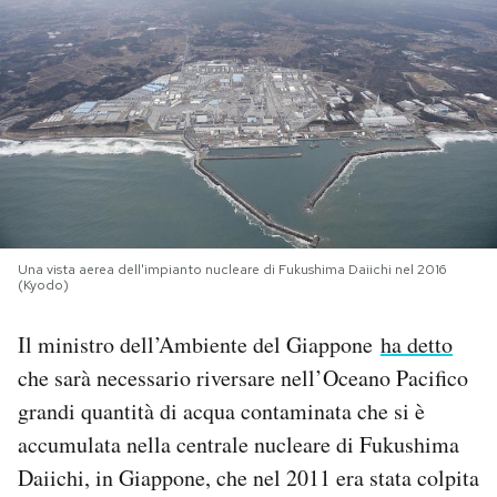
PODCAST
NEWSLETTER
I MIEI PREFERITI
SHOP
Una vista aerea dell'impianto nucleare di Fukushima Daiichi nel 2016
(Kyodo)
CALENDARIO
Il ministro dell’Ambiente del Giappone
ha detto
che sarà necessario riversare nell’Oceano Pacifico
grandi quantità di acqua contaminata che si è
AREA PERSONALE
accumulata nella centrale nucleare di Fukushima
Area Personale
Daiichi, in Giappone, che nel 2011 era stata colpita
Newsletter