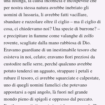
una lusinga, la causa inconscia e incolpevole che
per nostra stessa natura avrebbe inebriato gli
uomini di lussuria, li avrebbe fatti vacillare,
sbandare e ruzzolare oltre il ciglio – ma il ciglio di
cosa, ci chiedevamo noi? Una specie di burrone? –
e precipitare in fiamme come valanghe di zolfo
rovente, scagliate dalla mano rabbiosa di Dio.
Eravamo guardiane di un inestimabile tesoro che
esisteva in noi, celato; eravamo fiori preziosi da
custodire nelle serre, perché qualcuno avrebbe
potuto tenderci un agguato, strappare i petali e
rubare il tesoro, ci avrebbe squarciate e calpestate,
uno di quegli uomini famelici che potevano
appostarsi a ogni angolo, là fuori nel grande
mondo pieno di spigoli e oppresso dal peccato.