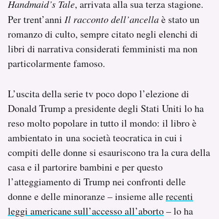
Handmaid’s Tale
, arrivata alla sua terza stagione.
Notifiche mobile
Per trent’anni
Il racconto dell’ancella
è stato un
Regala il Post
romanzo di culto, sempre citato negli elenchi di
Hai bisogno di aiuto?
Esci
libri di narrativa considerati femministi ma non
particolarmente famoso.
L’uscita della serie tv poco dopo l’elezione di
Donald Trump a presidente degli Stati Uniti lo ha
reso molto popolare in tutto il mondo: il libro è
ambientato in una società teocratica in cui i
compiti delle donne si esauriscono tra la cura della
casa e il partorire bambini e per questo
l’atteggiamento di Trump nei confronti delle
donne e delle minoranze – insieme alle
recenti
leggi americane sull’accesso all’aborto
– lo ha