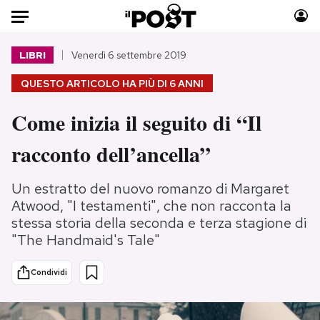
Auto
LIBRI
Venerdì 6 settembre 2019
QUESTO ARTICOLO HA PIÙ DI
6 ANNI
HOME
Come inizia il seguito di “Il
Italia
Moda
Mondo
Libri
racconto dell’ancella”
Politica
Consumismi
Tecnologia
Storie/Idee
Un estratto del nuovo romanzo di Margaret
Internet
Ok Boomer!
Atwood, "I testamenti", che non racconta la
stessa storia della seconda e terza stagione di
Scienza
Media
"The Handmaid's Tale"
Cultura
Europa
Economia
Altrecose
Condividi
Sport
Mondiali calcio 2026