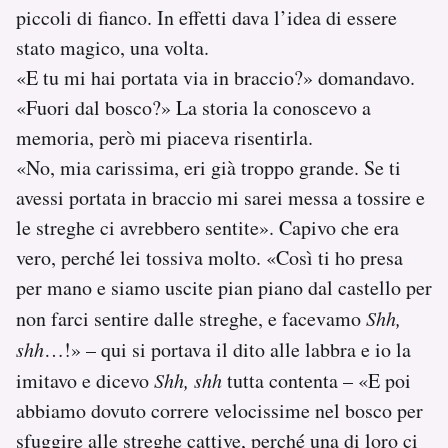
piccoli di fianco. In effetti dava l’idea di essere
stato magico, una volta.
«E tu mi hai portata via in braccio?» domandavo.
«Fuori dal bosco?» La storia la conoscevo a
memoria, però mi piaceva risentirla.
«No, mia carissima, eri già troppo grande. Se ti
avessi portata in braccio mi sarei messa a tossire e
le streghe ci avrebbero sentite». Capivo che era
vero, perché lei tossiva molto. «Così ti ho presa
per mano e siamo uscite pian piano dal castello per
non farci sentire dalle streghe, e facevamo
Shh,
shh
…!» – qui si portava il dito alle labbra e io la
imitavo e dicevo
Shh, shh
tutta contenta – «E poi
abbiamo dovuto correre velocissime nel bosco per
sfuggire alle streghe cattive, perché una di loro ci