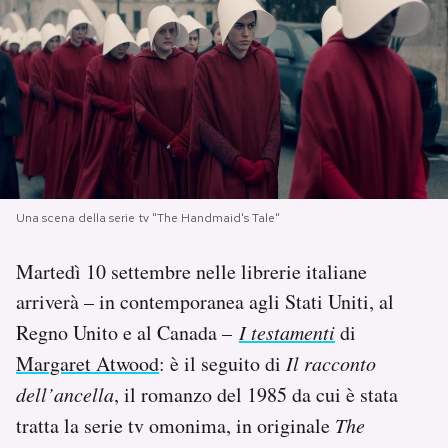
PODCAST
NEWSLETTER
I MIEI PREFERITI
Una scena della serie tv "The Handmaid's Tale"
SHOP
Martedì 10 settembre nelle librerie italiane
arriverà – in contemporanea agli Stati Uniti, al
CALENDARIO
Regno Unito e al Canada –
I testamenti
di
Margaret Atwood
: è il seguito di
Il racconto
AREA PERSONALE
dell’ancella
, il romanzo del 1985 da cui è stata
Area Personale
tratta la serie tv omonima, in originale
The
Newsletter