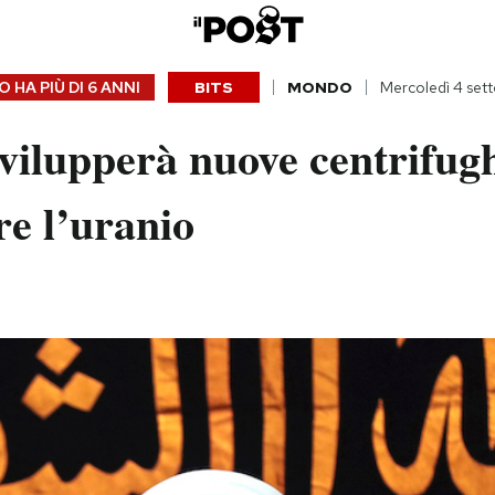
 HA PIÙ DI
6 ANNI
BITS
MONDO
Mercoledì 4 set
vilupperà nuove centrifug
re l’uranio