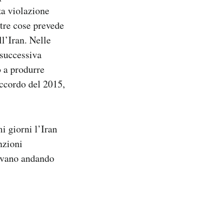
za violazione
ltre cose prevede
ll’Iran. Nelle
 successiva
o a produrre
’accordo del 2015,
i giorni l’Iran
nzioni
stavano andando