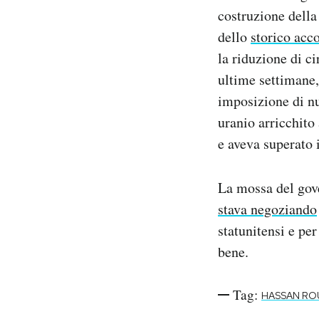
Notifiche mobile
costruzione della
Regala il Post
dello
storico acc
Hai bisogno di aiuto?
la riduzione di c
Esci
ultime settimane, 
imposizione di nu
uranio arricchito 
e aveva superato i
La mossa del gove
stava negoziando
statunitensi e per
bene.
Tag:
HASSAN RO