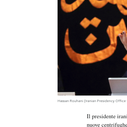
PODCAST
NEWSLETTER
I MIEI PREFERITI
SHOP
CALENDARIO
Hassan Rouhani (Iranian Presidency Office 
AREA PERSONALE
Il presidente ir
Area Personale
nuove centrifughe
Newsletter