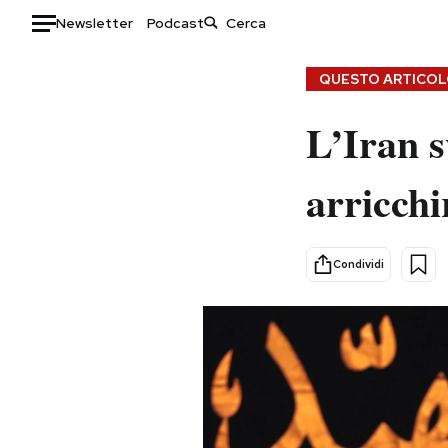
Newsletter
Podcast
Auto
QUESTO ARTICOLO
HOME
L’Iran s
Italia
Moda
arricchi
Mondo
Libri
Politica
Consumismi
Tecnologia
Storie/Idee
Condividi
Internet
Ok Boomer!
Scienza
Media
Cultura
Europa
Economia
Altrecose
Sport
Mondiali calcio 2026