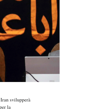
’Iran svilupperà
per la