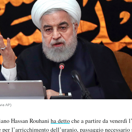
via AP)
aniano Hassan Rouhani
ha detto
che a partire da venerdì l
 per l’arricchimento dell’uranio, passaggio necessario 