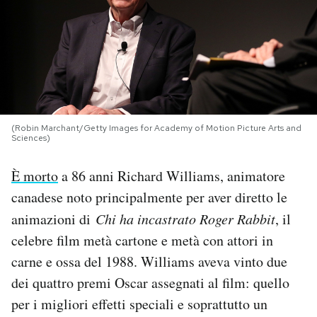
PODCAST
NEWSLETTER
I MIEI PREFERITI
(Robin Marchant/Getty Images for Academy of Motion Picture Arts and
Sciences)
SHOP
È morto
a 86 anni Richard Williams, animatore
canadese noto principalmente per aver diretto le
CALENDARIO
animazioni di
Chi ha incastrato Roger Rabbit
, il
celebre film metà cartone e metà con attori in
carne e ossa del 1988. Williams aveva vinto due
AREA PERSONALE
dei quattro premi Oscar assegnati al film: quello
Area Personale
per i migliori effetti speciali e soprattutto un
Newsletter