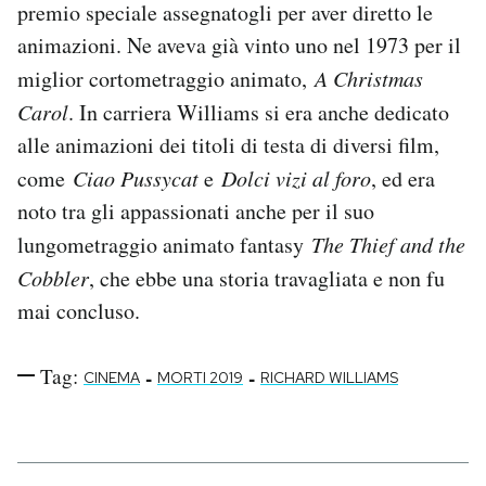
premio speciale assegnatogli per aver diretto le
Notifiche mobile
animazioni. Ne aveva già vinto uno nel 1973 per il
Regala il Post
Hai bisogno di aiuto?
miglior cortometraggio animato,
A Christmas
Esci
Carol
. In carriera Williams si era anche dedicato
alle animazioni dei titoli di testa di diversi film,
come
Ciao Pussycat
e
Dolci vizi al foro
, ed era
noto tra gli appassionati anche per il suo
lungometraggio animato fantasy
The Thief and the
Cobbler
, che ebbe una storia travagliata e non fu
mai concluso.
Tag:
-
-
CINEMA
MORTI 2019
RICHARD WILLIAMS