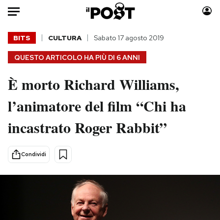
Auto
BITS
CULTURA
Sabato 17 agosto 2019
QUESTO ARTICOLO HA PIÙ DI
6 ANNI
HOME
È morto Richard Williams,
Italia
Moda
Mondo
Libri
l’animatore del film “Chi ha
Politica
Consumismi
incastrato Roger Rabbit”
Tecnologia
Storie/Idee
Internet
Ok Boomer!
Scienza
Media
Condividi
Cultura
Europa
Economia
Altrecose
Sport
Mondiali calcio 2026