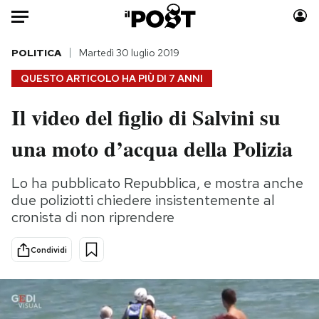
Auto
POLITICA
Martedì 30 luglio 2019
QUESTO ARTICOLO HA PIÙ DI
7 ANNI
HOME
Il video del figlio di Salvini su
Italia
Moda
una moto d’acqua della Polizia
Mondo
Libri
Politica
Consumismi
Lo ha pubblicato Repubblica, e mostra anche
Tecnologia
Storie/Idee
due poliziotti chiedere insistentemente al
Internet
Ok Boomer!
cronista di non riprendere
Scienza
Media
Cultura
Europa
Condividi
Economia
Altrecose
Sport
Mondiali calcio 2026