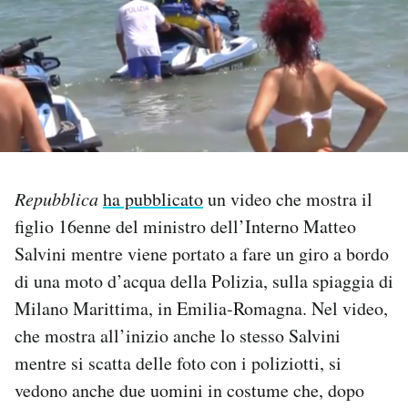
PODCAST
NEWSLETTER
I MIEI PREFERITI
Repubblica
ha pubblicato
un video che mostra il
SHOP
figlio 16enne del ministro dell’Interno Matteo
Salvini mentre viene portato a fare un giro a bordo
CALENDARIO
di una moto d’acqua della Polizia, sulla spiaggia di
Milano Marittima, in Emilia-Romagna. Nel video,
che mostra all’inizio anche lo stesso Salvini
AREA PERSONALE
mentre si scatta delle foto con i poliziotti, si
Area Personale
vedono anche due uomini in costume che, dopo
Newsletter