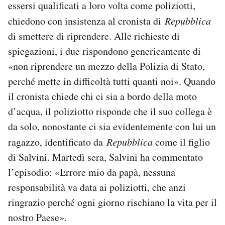
essersi qualificati a loro volta come poliziotti,
Notifiche mobile
chiedono con insistenza al cronista di
Repubblica
Regala il Post
di smettere di riprendere. Alle richieste di
Hai bisogno di aiuto?
Esci
spiegazioni, i due rispondono genericamente di
«non riprendere un mezzo della Polizia di Stato,
perché mette in difficoltà tutti quanti noi». Quando
il cronista chiede chi ci sia a bordo della moto
d’acqua, il poliziotto risponde che il suo collega è
da solo, nonostante ci sia evidentemente con lui un
ragazzo, identificato da
Repubblica
come il figlio
di Salvini. Martedì sera, Salvini ha commentato
l’episodio: «Errore mio da papà, nessuna
responsabilità va data ai poliziotti, che anzi
ringrazio perché ogni giorno rischiano la vita per il
nostro Paese».