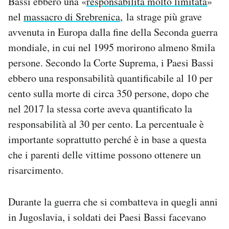
Bassi ebbero una «
responsabilità molto limitata
»
Notifiche mobile
nel
massacro di Srebrenica
, la strage più grave
Regala il Post
avvenuta in Europa dalla fine della Seconda guerra
Hai bisogno di aiuto?
mondiale, in cui nel 1995 morirono almeno 8mila
Esci
persone. Secondo la Corte Suprema, i Paesi Bassi
ebbero una responsabilità quantificabile al 10 per
cento sulla morte di circa 350 persone, dopo che
nel 2017 la stessa corte aveva quantificato la
responsabilità al 30 per cento. La percentuale è
importante soprattutto perché è in base a questa
che i parenti delle vittime possono ottenere un
risarcimento.
Durante la guerra che si combatteva in quegli anni
in Jugoslavia, i soldati dei Paesi Bassi facevano