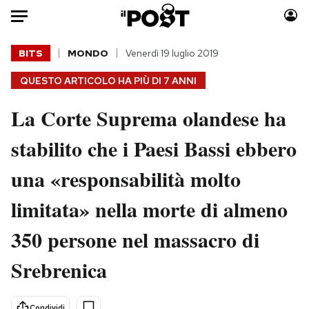
Auto
BITS
MONDO
Venerdì 19 luglio 2019
QUESTO ARTICOLO HA PIÙ DI
7 ANNI
HOME
La Corte Suprema olandese ha
Italia
Moda
Mondo
Libri
stabilito che i Paesi Bassi ebbero
Politica
Consumismi
una «responsabilità molto
Tecnologia
Storie/Idee
Internet
Ok Boomer!
limitata» nella morte di almeno
Scienza
Media
350 persone nel massacro di
Cultura
Europa
Economia
Altrecose
Srebrenica
Sport
Mondiali calcio 2026
Condividi