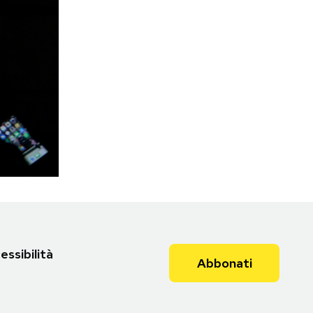
essibilità
Abbonati