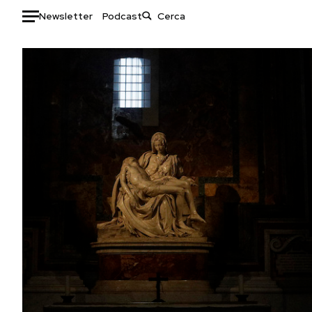
Newsletter
Podcast
Auto
HOME
Italia
Moda
Mondo
Libri
Politica
Consumismi
Tecnologia
Storie/Idee
Internet
Ok Boomer!
Scienza
Media
Cultura
Europa
Economia
Altrecose
Sport
Mondiali calcio 2026