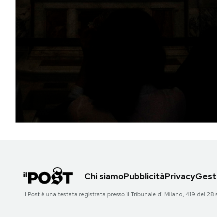
PODCAST
NEWSLETTER
I MIEI PREFERITI
SHOP
CALENDARIO
Chi siamo
Pubblicità
Privacy
Gesti
AREA PERSONALE
Il Post è una testata registrata presso il Tribunale di Milano, 419 del
Area Personale
Newsletter