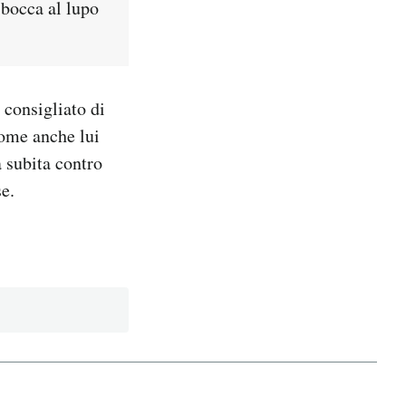
 bocca al lupo
 consigliato di
come anche lui
a subita contro
e.