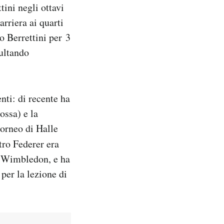
tini negli ottavi
rriera ai quarti
o Berrettini per 3
sultando
enti: di recente ha
ossa) e la
torneo di Halle
tro Federer era
di Wimbledon, e ha
 per la lezione di