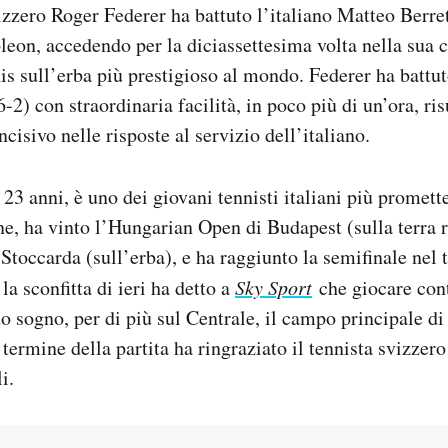
vizzero Roger Federer ha battuto l’italiano Matteo Berret
leon, accedendo per la diciassettesima volta nella sua ca
nis sull’erba più prestigioso al mondo. Federer ha battut
 6-2) con straordinaria facilità, in poco più di un’ora, ri
cisivo nelle risposte al servizio dell’italiano.
 23 anni, è uno dei giovani tennisti italiani più promett
e, ha vinto l’Hungarian Open di Budapest (sulla terra r
toccarda (sull’erba), e ha raggiunto la semifinale nel 
la sconfitta di ieri ha detto a
Sky Sport
che giocare con
uo sogno, per di più sul Centrale, il campo principale 
termine della partita ha ringraziato il tennista svizzero
i.