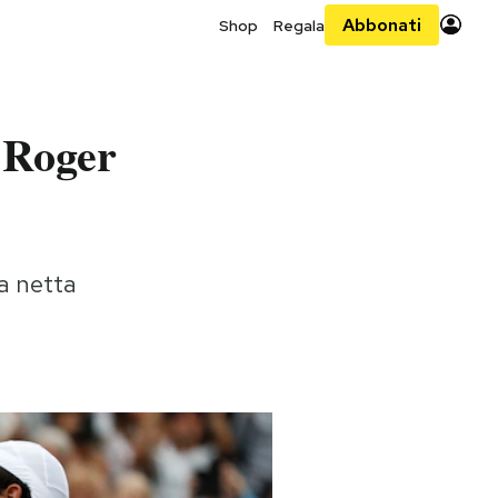
Abbonati
Shop
Regala
 Roger
la netta