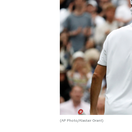
PODCAST
NEWSLETTER
I MIEI PREFERITI
SHOP
CALENDARIO
AREA PERSONALE
(AP Photo/Alastair Grant)
Area Personale
Newsletter