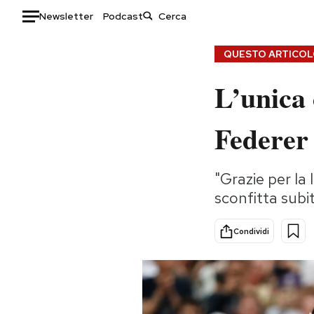
Newsletter
Podcast
Auto
QUESTO ARTICOLO
L’unica
HOME
Italia
Moda
Federer 
Mondo
Libri
Politica
Consumismi
"Grazie per la 
Tecnologia
Storie/Idee
sconfitta subi
Internet
Ok Boomer!
Scienza
Media
Condividi
Cultura
Europa
Economia
Altrecose
Sport
Mondiali calcio 2026