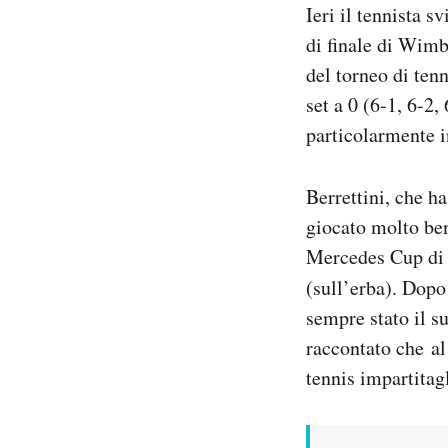
Ieri il tennista s
Notifiche mobile
di finale di Wimb
Regala il Post
Hai bisogno di aiuto?
del torneo di ten
Esci
set a 0 (6-1, 6-2,
particolarmente in
Berrettini, che ha
giocato molto ben
Mercedes Cup di S
(sull’erba). Dopo 
sempre stato il s
raccontato che al 
tennis impartitagl