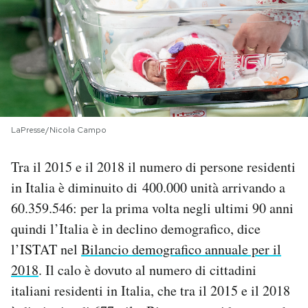
PODCAST
NEWSLETTER
I MIEI PREFERITI
LaPresse/Nicola Campo
SHOP
Tra il 2015 e il 2018 il numero di persone residenti
in Italia è diminuito di 400.000 unità arrivando a
60.359.546: per la prima volta negli ultimi 90 anni
CALENDARIO
quindi l’Italia è in declino demografico, dice
l’ISTAT nel
Bilancio demografico annuale per il
AREA PERSONALE
2018
. Il calo è dovuto al numero di cittadini
Area Personale
italiani residenti in Italia, che tra il 2015 e il 2018
Newsletter