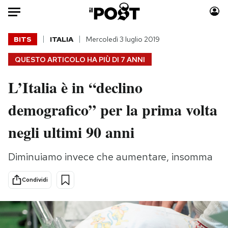
Auto
BITS
ITALIA
Mercoledì 3 luglio 2019
QUESTO ARTICOLO HA PIÙ DI
7 ANNI
HOME
L’Italia è in “declino
Italia
Moda
Mondo
Libri
demografico” per la prima volta
Politica
Consumismi
negli ultimi 90 anni
Tecnologia
Storie/Idee
Internet
Ok Boomer!
Diminuiamo invece che aumentare, insomma
Scienza
Media
Cultura
Europa
Condividi
Economia
Altrecose
Sport
Mondiali calcio 2026