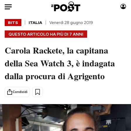
Auto
BITS
ITALIA
Venerdì 28 giugno 2019
QUESTO ARTICOLO HA PIÙ DI
7 ANNI
HOME
Carola Rackete, la capitana
Italia
Moda
Mondo
Libri
della Sea Watch 3, è indagata
Politica
Consumismi
dalla procura di Agrigento
Tecnologia
Storie/Idee
Internet
Ok Boomer!
Scienza
Media
Condividi
Cultura
Europa
Economia
Altrecose
Sport
Mondiali calcio 2026