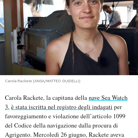
PODCAST
NEWSLETTER
I MIEI PREFERITI
SHOP
Carola Rackete (ANSA/MATTEO GUIDELLI)
CALENDARIO
Carola Rackete, la capitana della
nave Sea Watch
3
,
è stata iscritta nel registro degli indagati
per
AREA PERSONALE
favoreggiamento e violazione dell’articolo 1099
del Codice della navigazione dalla procura di
Area Personale
Agrigento. Mercoledì 26 giugno, Rackete aveva
Newsletter