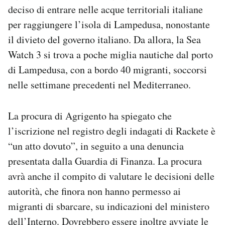
deciso di entrare nelle acque territoriali italiane
Notifiche mobile
Regala il Post
per raggiungere l’isola di Lampedusa, nonostante
Hai bisogno di aiuto?
il divieto del governo italiano. Da allora, la Sea
Esci
Watch 3 si trova a poche miglia nautiche dal porto
di Lampedusa, con a bordo 40 migranti, soccorsi
nelle settimane precedenti nel Mediterraneo.
La procura di Agrigento ha spiegato che
l’iscrizione nel registro degli indagati di Rackete è
“un atto dovuto”, in seguito a una denuncia
presentata dalla Guardia di Finanza. La procura
avrà anche il compito di valutare le decisioni delle
autorità, che finora non hanno permesso ai
migranti di sbarcare, su indicazioni del ministero
dell’Interno. Dovrebbero essere inoltre avviate le