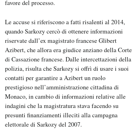
favore del processo.
Notifiche mobile
Regala il Post
Le accuse si riferiscono a fatti risalenti al 2014,
Hai bisogno di aiuto?
Esci
quando Sarkozy cercò di ottenere informazioni
riservate dall’ex magistrato francese Glibert
Azibert, che allora era giudice anziano della Corte
di Cassazione francese. Dalle intercettazioni della
polizia, risulta che Sarkozy si offrì di usare i suoi
contatti per garantire a Azibert un ruolo
prestigioso nell’amministrazione cittadina di
Monaco, in cambio di informazioni relative alle
indagini che la magistratura stava facendo su
presunti finanziamenti illeciti alla campagna
elettorale di Sarkozy del 2007.