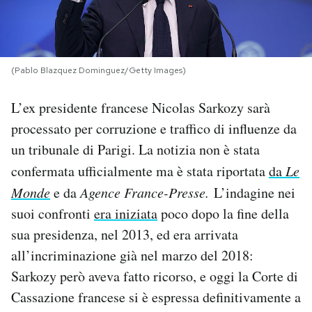
PODCAST
(Pablo Blazquez Dominguez/Getty Images)
NEWSLETTER
L’ex presidente francese Nicolas Sarkozy sarà
I MIEI PREFERITI
processato per corruzione e traffico di influenze da
un tribunale di Parigi. La notizia non è stata
SHOP
confermata ufficialmente ma è stata riportata
da
Le
Monde
e da
Agence France-Presse.
L’indagine nei
suoi confronti
era iniziata
poco dopo la fine della
CALENDARIO
sua presidenza, nel 2013, ed era arrivata
all’incriminazione già nel marzo del 2018:
AREA PERSONALE
Sarkozy però aveva fatto ricorso, e oggi la Corte di
Area Personale
Cassazione francese si è espressa definitivamente a
Newsletter