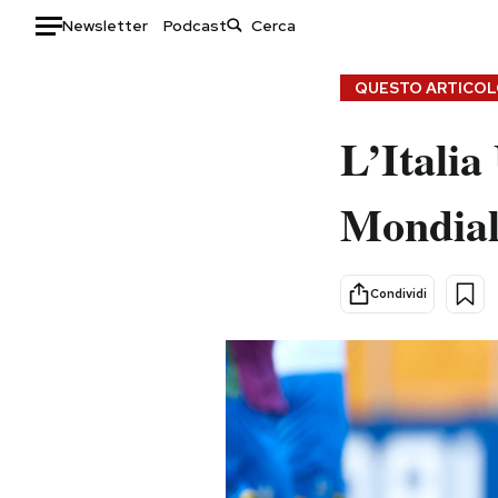
Newsletter
Podcast
Auto
QUESTO ARTICOLO
HOME
L’Italia
Italia
Moda
Mondiali
Mondo
Libri
Politica
Consumismi
Tecnologia
Storie/Idee
Condividi
Internet
Ok Boomer!
Scienza
Media
Cultura
Europa
Economia
Altrecose
Sport
Mondiali calcio 2026