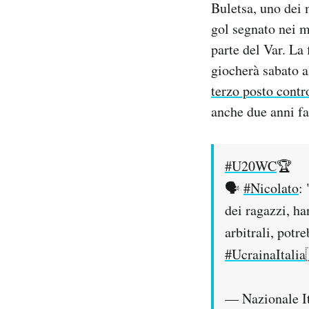
Buletsa, uno dei 
Notifiche mobile
gol segnato nei m
Regala il Post
parte del Var. La
Hai bisogno di aiuto?
Esci
giocherà sabato al
terzo posto contr
anche due anni fa
#U20WC
🏆
🗣️
#Nicolato
:
dei ragazzi, h
arbitrali, potr
#UcrainaItalia
— Nazionale It