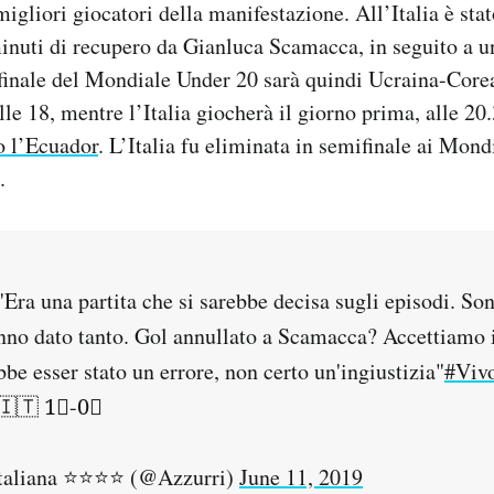
migliori giocatori della manifestazione. All’Italia è sta
inuti di recupero da Gianluca Scamacca, in seguito a u
 finale del Mondiale Under 20 sarà quindi Ucraina-Corea
le 18, mentre l’Italia giocherà il giorno prima, alle 20.
o l’Ecuador
. L’Italia fu eliminata in semifinale ai Mon
.
 "Era una partita che si sarebbe decisa sugli episodi. So
anno dato tanto. Gol annullato a Scamacca? Accettiamo i
ebbe esser stato un errore, non certo un'ingiustizia"
#Viv
🇮🇹 1⃣-0⃣
aliana ⭐️⭐️⭐️⭐️ (@Azzurri)
June 11, 2019