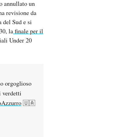
to annullato un
na revisione da
 del Sud e si
30, la
finale per il
diali Under 20
no orgoglioso
 verdetti
oAzzurro
🇺🇦