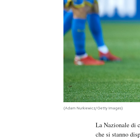
PODCAST
NEWSLETTER
I MIEI PREFERITI
SHOP
CALENDARIO
(Adam Nurkiewicz/Getty Images)
AREA PERSONALE
La Nazionale di c
Area Personale
che si stanno dis
Newsletter