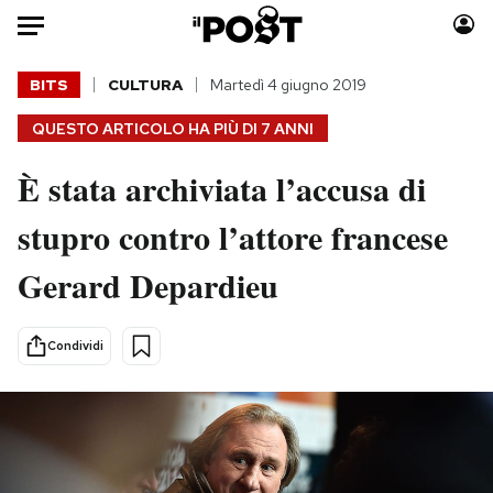
Auto
BITS
CULTURA
Martedì 4 giugno 2019
QUESTO ARTICOLO HA PIÙ DI
7 ANNI
HOME
È stata archiviata l’accusa di
Italia
Moda
Mondo
Libri
stupro contro l’attore francese
Politica
Consumismi
Gerard Depardieu
Tecnologia
Storie/Idee
Internet
Ok Boomer!
Scienza
Media
Condividi
Cultura
Europa
Economia
Altrecose
Sport
Mondiali calcio 2026