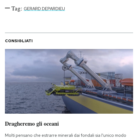
Notifiche mobile
Tag:
GERARD DEPARDIEU
Regala il Post
Hai bisogno di aiuto?
Esci
CONSIGLIATI
Dragheremo gli oceani
Molti pensano che estrarre minerali dai fondali sia l'unico modo