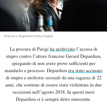
PODCAST
NEWSLETTER
(Pascal Le Segretain/Getty Images)
I MIEI PREFERITI
La procura di Parigi
ha archiviato
l’accusa di
stupro contro l’attore francese Gerard Depardieu,
SHOP
spiegando di non avere prove sufficienti per
mandarlo a processo. Depardieu
era stato accusato
CALENDARIO
di stupro e molestie sessuali da una ragazza di 22
anni, che sostiene di essere stata violentata in due
AREA PERSONALE
occasioni nell’agosto 2018. In questi mesi
Depardieu si è sempre detto innocente.
Area Personale
Newsletter