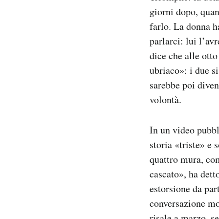
giorni dopo, quan
farlo. La donna h
parlarci: lui l’av
dice che alle ott
ubriaco»: i due s
sarebbe poi diven
volontà.
In un video pubbl
storia «triste» e 
quattro mura, com
cascato», ha dett
estorsione da par
conversazione mo
risale a marzo, s