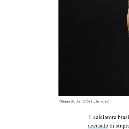
PODCAST
NEWSLETTER
I MIEI PREFERITI
SHOP
CALENDARIO
(Shaun Botterill/Getty Images)
AREA PERSONALE
Il calciatore bra
Area Personale
accusato
di stupr
Newsletter