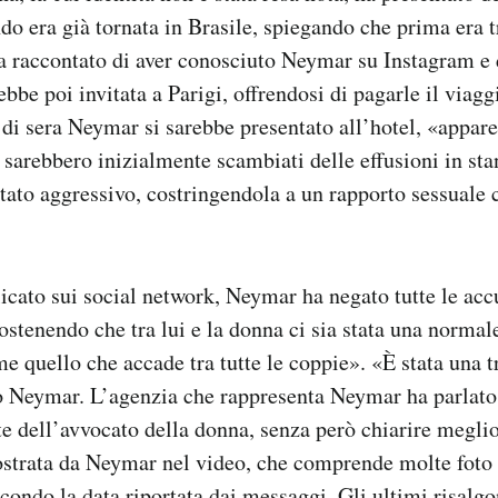
do era già tornata in Brasile, spiegando che prima era 
a raccontato di aver conosciuto Neymar su Instagram e d
rebbe poi invitata a Parigi, offrendosi di pagarle il viag
o di sera Neymar si sarebbe presentato all’hotel, «appa
i sarebbero inizialmente scambiati delle effusioni in s
tato aggressivo, costringendola a un rapporto sessuale 
icato sui social network, Neymar ha negato tutte le acc
sostenendo che tra lui e la donna ci sia stata una normal
e quello che accade tra tutte le coppie». «È stata una t
o Neymar. L’agenzia che rappresenta Neymar ha parlato 
te dell’avvocato della donna, senza però chiarire meglio
strata da Neymar nel video, che comprende molte foto 
econdo la data riportata dai messaggi. Gli ultimi risalgo