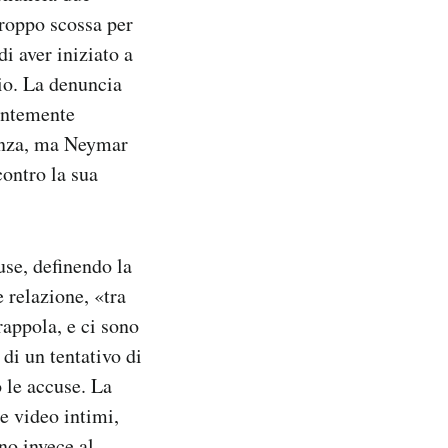
troppo scossa per
i aver iniziato a
gio. La denuncia
rentemente
tanza, ma Neymar
contro la sua
use, definendo la
e relazione, «tra
rappola, e ci sono
di un tentativo di
 le accuse. La
e video intimi,
no invece al