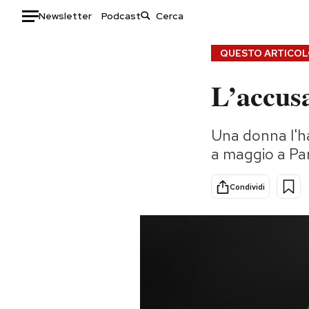
Newsletter
Podcast
Auto
QUESTO ARTICOLO
L’accus
HOME
Italia
Moda
Una donna l'ha
Mondo
Libri
a maggio a Par
Politica
Consumismi
Tecnologia
Storie/Idee
Condividi
Internet
Ok Boomer!
Scienza
Media
Cultura
Europa
Economia
Altrecose
Sport
Mondiali calcio 2026