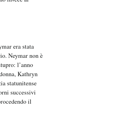
ymar era stata
ario. Neymar non è
stupro: l’anno
 donna, Kathryn
ia statunitense
orni successivi
procedendo il