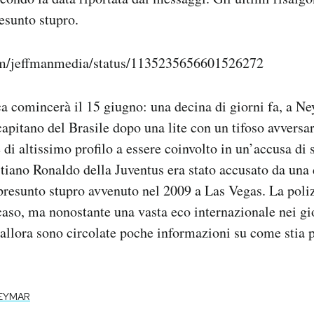
esunto stupro.
com/jeffmanmedia/status/1135235656601526272
comincerà il 15 giugno: una decina di giorni fa, a Ne
i capitano del Brasile dopo una lite con un tifoso avvers
 di altissimo profilo a essere coinvolto in un’accusa di 
tiano Ronaldo della Juventus era stato accusato da una
resunto stupro avvenuto nel 2009 a Las Vegas. La poliz
 caso, ma nonostante una vasta eco internazionale nei gi
 allora sono circolate poche informazioni su come stia 
EYMAR