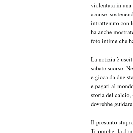
violentata in una
Notifiche mobile
Regala il Post
accuse, sostenend
Hai bisogno di aiuto?
intrattenuto con 
Esci
ha anche mostrat
foto intime che h
La notizia è usci
sabato scorso. Ne
e gioca da due st
e pagati al mondo
storia del calcio
dovrebbe guidare
Il presunto stupr
Triomphe: la donn