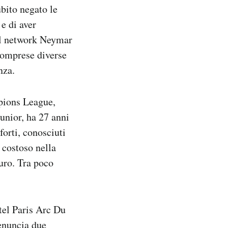
bito negato le
e di aver
ial network Neymar
comprese diverse
nza.
mpions League,
unior, ha 27 anni
forti, conosciuti
 costoso nella
euro. Tra poco
tel Paris Arc Du
denuncia due