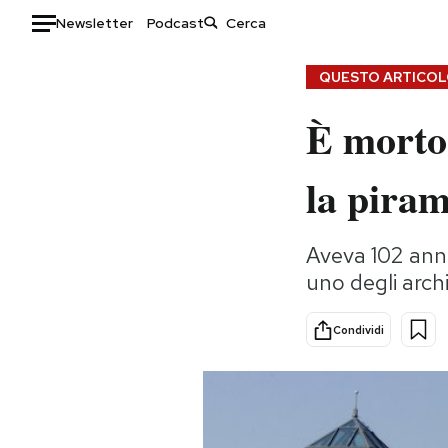
Newsletter
Podcast
Auto
QUESTO ARTICOLO
È morto 
HOME
Italia
Moda
la pira
Mondo
Libri
Politica
Consumismi
Aveva 102 anni
Tecnologia
Storie/Idee
uno degli arch
Internet
Ok Boomer!
Scienza
Media
Condividi
Cultura
Europa
Economia
Altrecose
Sport
Mondiali calcio 2026