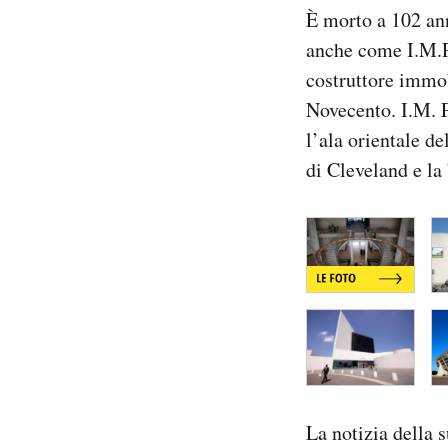
È morto a 102 ann
Notifiche mobile
Regala il Post
anche come I.M.Pe
Hai bisogno di aiuto?
costruttore immob
Esci
Novecento. I.M. P
l’ala orientale d
di Cleveland e la 
La notizia della 