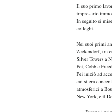
Il suo primo lav
impresario immobi
In seguito si mis
colleghi.
Nei suoi primi an
Zeckendorf, tra c
Silver Towers a N
Pei, Cobb e Free
Pei iniziò ad acc
cui si era concen
atmosferici a Bou
New York, e il De
Furono i prim