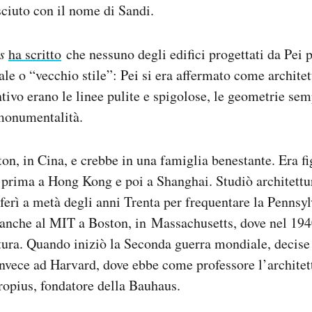
sciuto con il nome di Sandi.
s
ha scritto
che nessuno degli edifici progettati da Pei 
nale o “vecchio stile”: Pei si era affermato come archite
intivo erano le linee pulite e spigolose, le geometrie sem
 monumentalità.
on, in Cina, e crebbe in una famiglia benestante. Era fi
 prima a Hong Kong e poi a Shanghai. Studiò architettur
sferì a metà degli anni Trenta per frequentare la Pennsy
 anche al MIT a Boston, in Massachusetts, dove nel 194
ttura. Quando iniziò la Seconda guerra mondiale, decise 
 invece ad Harvard, dove ebbe come professore l’archite
ropius, fondatore della Bauhaus.