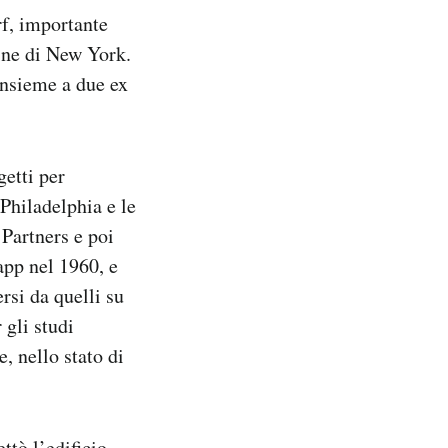
f, importante
ine di New York.
insieme a due ex
etti per
Philadelphia e le
Partners e poi
pp nel 1960, e
rsi da quelli su
 gli studi
, nello stato di
ttò l’edificio