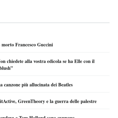
 morto Francesco Guccini
on chiedete alla vostra edicola se ha Elle con il
blush”
a canzone più allucinata dei Beatles
itActive, GreenTheory e la guerra delle palestre
endaya e Tom Holland sono ovunque