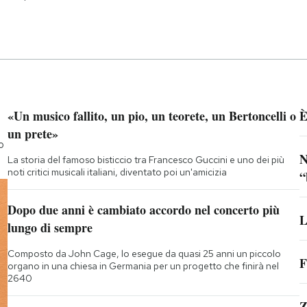
«Un musico fallito, un pio, un teorete, un Bertoncelli o
È
un prete»
o
N
La storia del famoso bisticcio tra Francesco Guccini e uno dei più
noti critici musicali italiani, diventato poi un'amicizia
“
Dopo due anni è cambiato accordo nel concerto più
L
lungo di sempre
Composto da John Cage, lo esegue da quasi 25 anni un piccolo
F
organo in una chiesa in Germania per un progetto che finirà nel
2640
Z