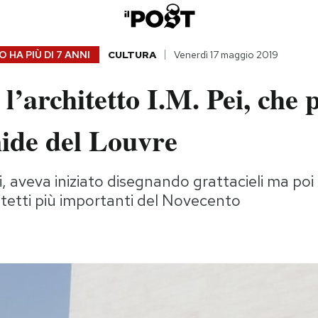
 HA PIÙ DI
7 ANNI
CULTURA
Venerdì 17 maggio 2019
l’architetto I.M. Pei, che 
mide del Louvre
, aveva iniziato disegnando grattacieli ma poi
itetti più importanti del Novecento