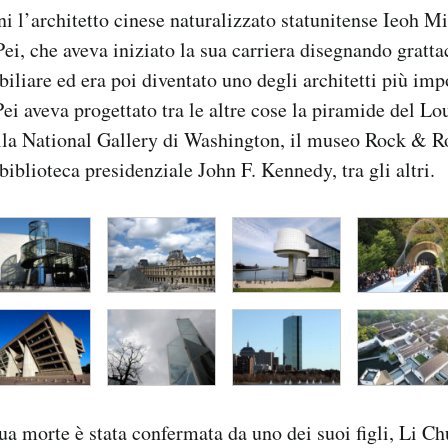
i l’architetto cinese naturalizzato statunitense Ieoh M
i, che aveva iniziato la sua carriera disegnando grattac
iliare ed era poi diventato uno degli architetti più imp
ei aveva progettato tra le altre cose la piramide del Lou
ella National Gallery di Washington, il museo Rock & R
biblioteca presidenziale John F. Kennedy, tra gli altri.
sua morte è stata confermata da uno dei suoi figli, Li Ch