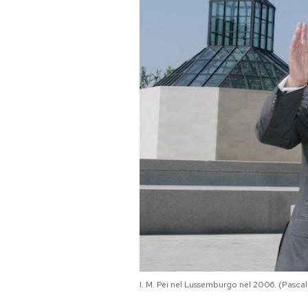
PODCAST
NEWSLETTER
I MIEI PREFERITI
SHOP
CALENDARIO
AREA PERSONALE
Area Personale
I. M. Pei nel Lussemburgo nel 2006. (Pasca
Newsletter