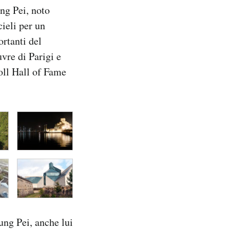
ing Pei, noto
ieli per un
ortanti del
vre di Parigi e
oll Hall of Fame
ung Pei, anche lui