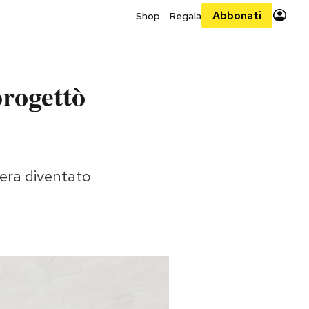
Abbonati
Shop
Regala
progettò
 era diventato