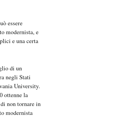
può essere
tto modernista, e
plici e una certa
glio di un
a negli Stati
lvania University.
0 ottenne la
di non tornare in
tto modernista