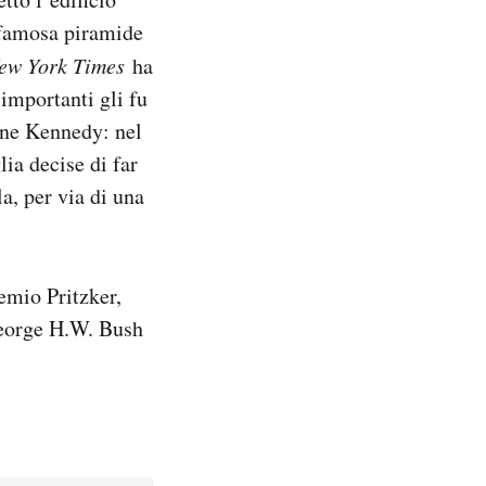
 famosa piramide
ew York Times
ha
 importanti gli fu
ine Kennedy: nel
ia decise di far
a, per via di una
remio Pritzker,
George H.W. Bush