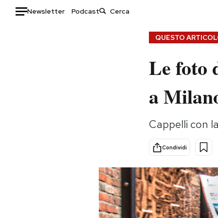
Newsletter
Podcast
Auto
QUESTO ARTICOLO
Le foto 
HOME
Italia
Moda
a Milan
Mondo
Libri
Politica
Consumismi
Cappelli con l
Tecnologia
Storie/Idee
Internet
Ok Boomer!
Condividi
Scienza
Media
Cultura
Europa
Economia
Altrecose
Sport
Mondiali calcio 2026