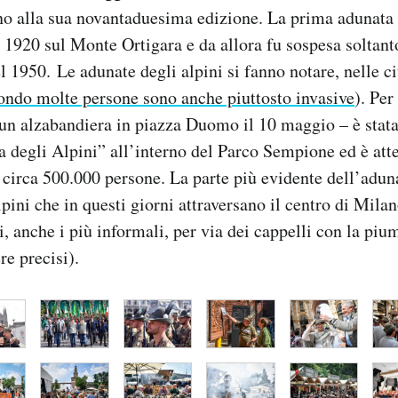
no alla sua novantaduesima edizione. La prima adunata 
 1920 sul Monte Ortigara e da allora fu sospesa soltanto
l 1950. Le adunate degli alpini si fanno notare, nelle ci
ondo molte persone sono anche piuttosto invasive
). Per
un alzabandiera in piazza Duomo il 10 maggio – è stata
a degli Alpini” all’interno del Parco Sempione ed è atte
 circa 500.000 persone. La parte più evidente dell’aduna
lpini che in questi giorni attraversano il centro di Milan
i, anche i più informali, per via dei cappelli con la pi
re precisi).