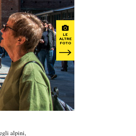
LE
ALTRE
FOTO
gli alpini,