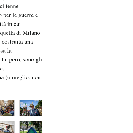
si tenne
 per le guerre e
ttà in cui
 quella di Milano
 costruita una
sa la
ta, però, sono gli
o,
uma (o meglio: con