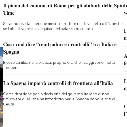
Il piano del comune di Roma per gli abitanti dello Spin
I
Time
v
Saranno ospitati per due mesi in strutture ricettive della città, anche
se l'obiettivo resta l'acquisto del palazzo occupato
I
u
Cosa vuol dire “reintrodurre i controlli” tra Italia e
Spagna
A
f
E cosa cambia nella pratica, proprio ora che i viaggi sono molto
frequenti
L
La Spagna imporrà controlli di frontiera all’Italia
d
Come ritorsione per la decisione del governo italiano di non
rimuovere quelli che ha introdotto per la Spagna dopo la crisi di
Ceuta
C
l