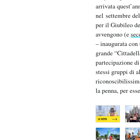
arrivata quest’an
Notifiche mobile
Regala il Post
nel settembre del
Hai bisogno di aiuto?
per il Giubileo de
Esci
avvengono (e
sec
– inaugurata con 
grande “Cittadell
partecipazione di
stessi gruppi di a
riconoscibilissim
la penna, per esse