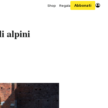
Abbonati
Shop
Regala
i alpini