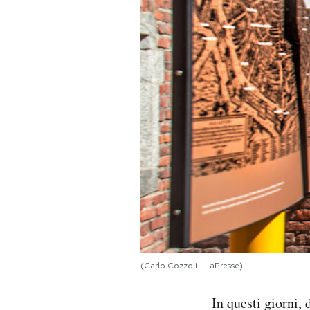
PODCAST
NEWSLETTER
I MIEI PREFERITI
SHOP
CALENDARIO
AREA PERSONALE
(Carlo Cozzoli - LaPresse)
Area Personale
In questi giorni,
Newsletter