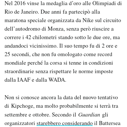
Nel 2016 vinse la medaglia d’oro alle Olimpiadi di
Notifiche mobile
Rio de Janeiro. Due anni fa partecipò alla
Regala il Post
maratona speciale organizzata da Nike sul circuito
Hai bisogno di aiuto?
Esci
dell’autodromo di Monza, senza però riuscire a
correre i 42 chilometri stando sotto le due ore, ma
andandoci vicinissimo. Il suo tempo fu di 2 ore e
25 secondi, che non fu omologato come record
mondiale perché la corsa si tenne in condizioni
straordinarie senza rispettare le norme imposte
dalla IAAF e dalla WADA.
Non si conosce ancora la data del nuovo tentativo
di Kipchoge, ma molto probabilmente si terrà tra
settembre e ottobre. Secondo il
Guardian
gli
organizzatori
starebbero considerando
il Battersea