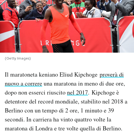
PODCAST
NEWSLETTER
I MIEI PREFERITI
(Getty Images)
SHOP
Il maratoneta keniano Eliud Kipchoge
proverà di
nuovo a correre
una maratona in meno di due ore,
CALENDARIO
dopo non esserci riuscito
nel 2017
. Kipchoge è
detentore del record mondiale, stabilito nel 2018 a
Berlino con un tempo di 2 ore, 1 minuto e 39
AREA PERSONALE
secondi. In carriera ha vinto quattro volte la
Area Personale
maratona di Londra e tre volte quella di Berlino.
Newsletter