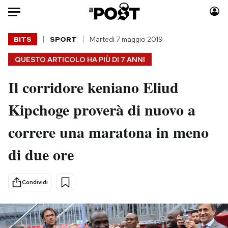
Auto
BITS
SPORT
Martedì 7 maggio 2019
QUESTO ARTICOLO HA PIÙ DI
7 ANNI
HOME
Il corridore keniano Eliud
Italia
Moda
Mondo
Libri
Kipchoge proverà di nuovo a
Politica
Consumismi
correre una maratona in meno
Tecnologia
Storie/Idee
Internet
Ok Boomer!
di due ore
Scienza
Media
Cultura
Europa
Condividi
Economia
Altrecose
Sport
Mondiali calcio 2026