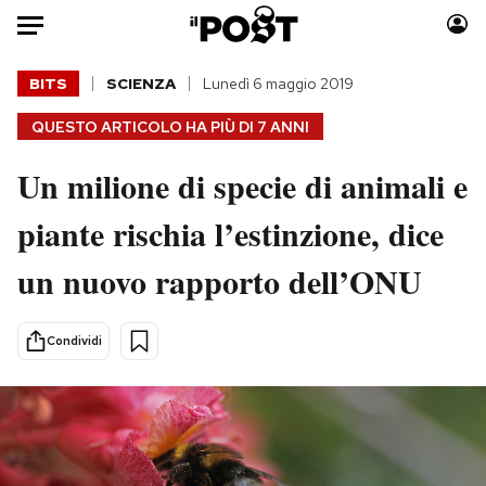
Auto
BITS
SCIENZA
Lunedì 6 maggio 2019
QUESTO ARTICOLO HA PIÙ DI
7 ANNI
HOME
Un milione di specie di animali e
Italia
Moda
Mondo
Libri
piante rischia l’estinzione, dice
Politica
Consumismi
un nuovo rapporto dell’ONU
Tecnologia
Storie/Idee
Internet
Ok Boomer!
Scienza
Media
Condividi
Cultura
Europa
Economia
Altrecose
Sport
Mondiali calcio 2026