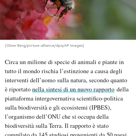
PODCAST
NEWSLETTER
(Oliver Berg/picture-alliance/dpa/AP Images)
I MIEI PREFERITI
Circa un milione di specie di animali e piante in
tutto il mondo rischia l’estinzione a causa degli
SHOP
interventi dell’uomo sulla natura, secondo quanto
è riportato
nella sintesi di un nuovo rapporto
della
CALENDARIO
piattaforma intergovernativa scientifico-politica
sulla biodiversità e gli ecosistemi (IPBES),
AREA PERSONALE
l’organismo dell’ONU che si occupa della
biodiversità sulla Terra. Il rapporto è stato
Area Personale
Newsletter
compilato da 145 studiosi provenienti da 50 paesi