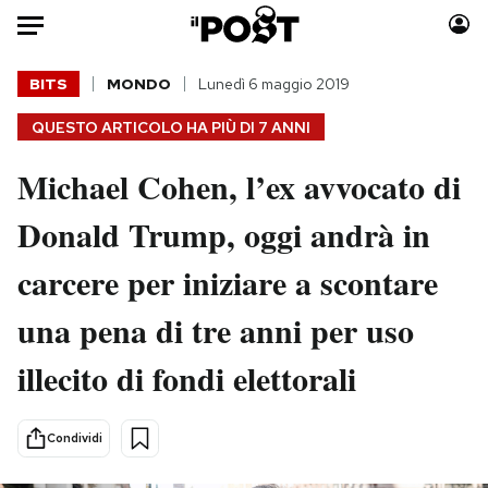
Auto
BITS
MONDO
Lunedì 6 maggio 2019
QUESTO ARTICOLO HA PIÙ DI
7 ANNI
HOME
Michael Cohen, l’ex avvocato di
Italia
Moda
Mondo
Libri
Donald Trump, oggi andrà in
Politica
Consumismi
carcere per iniziare a scontare
Tecnologia
Storie/Idee
Internet
Ok Boomer!
una pena di tre anni per uso
Scienza
Media
illecito di fondi elettorali
Cultura
Europa
Economia
Altrecose
Sport
Mondiali calcio 2026
Condividi