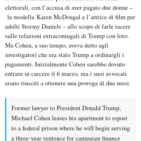
Notifiche mobile
elettorali, con l’accusa di aver pagato due donne –
Regala il Post
la modella Karen McDougal e l’attrice di film per
Hai bisogno di aiuto?
adulti Stormy Daniels – allo scopo di farle tacere
Esci
sulle relazioni extraconiugali di Trump con loro.
Ma Cohen, a suo tempo, aveva detto agli
investigatori che era stato Trump a ordinargli i
pagamenti. Inizialmente Cohen sarebbe dovuto
entrare in carcere il 6 marzo, ma i suoi avvocati
erano riusciti a ottenere una proroga di due mesi.
Former lawyer to President Donald Trump,
Michael Cohen leaves his apartment to report
to a federal prison where he will begin serving
a three-year sentence for campaign finance