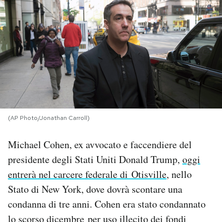
PODCAST
NEWSLETTER
I MIEI PREFERITI
SHOP
(AP Photo/Jonathan Carroll)
Michael Cohen, ex avvocato e faccendiere del
CALENDARIO
presidente degli Stati Uniti Donald Trump,
oggi
entrerà nel carcere federale di Otisville
, nello
AREA PERSONALE
Stato di New York, dove dovrà scontare una
condanna di tre anni. Cohen era stato condannato
Area Personale
lo scorso dicembre per uso illecito dei fondi
Newsletter