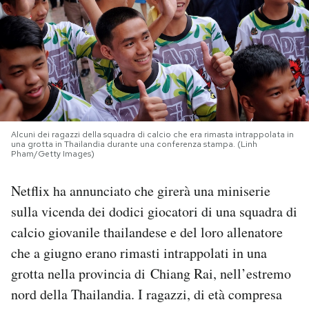
PODCAST
NEWSLETTER
I MIEI PREFERITI
Alcuni dei ragazzi della squadra di calcio che era rimasta intrappolata in
una grotta in Thailandia durante una conferenza stampa. (Linh
Pham/Getty Images)
SHOP
Netflix ha annunciato che girerà una miniserie
sulla vicenda dei dodici giocatori di una squadra di
CALENDARIO
calcio giovanile thailandese e del loro allenatore
che a giugno erano rimasti intrappolati in una
AREA PERSONALE
grotta nella provincia di Chiang Rai, nell’estremo
Area Personale
nord della Thailandia. I ragazzi, di età compresa
Newsletter