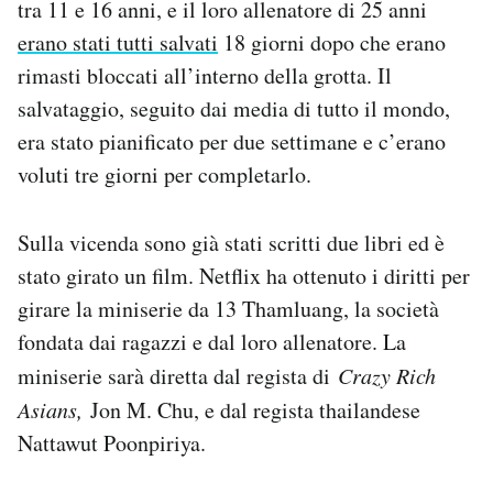
tra 11 e 16 anni, e il loro allenatore di 25 anni
Notifiche mobile
erano stati tutti salvati
18 giorni dopo che erano
Regala il Post
rimasti bloccati all’interno della grotta. Il
Hai bisogno di aiuto?
Esci
salvataggio, seguito dai media di tutto il mondo,
era stato pianificato per due settimane e c’erano
voluti tre giorni per completarlo.
Sulla vicenda sono già stati scritti due libri ed è
stato girato un film. Netflix ha ottenuto i diritti per
girare la miniserie da 13 Thamluang, la società
fondata dai ragazzi e dal loro allenatore. La
miniserie sarà diretta dal regista di
Crazy Rich
Asians,
Jon M. Chu, e dal regista thailandese
Nattawut Poonpiriya.