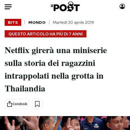
Auto
BITS
MONDO
Martedì 30 aprile 2019
QUESTO ARTICOLO HA PIÙ DI
7 ANNI
HOME
Netflix girerà una miniserie
Italia
Moda
Mondo
Libri
sulla storia dei ragazzini
Politica
Consumismi
intrappolati nella grotta in
Tecnologia
Storie/Idee
Internet
Ok Boomer!
Thailandia
Scienza
Media
Cultura
Europa
Condividi
Economia
Altrecose
Sport
Mondiali calcio 2026