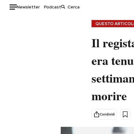
Newsletter
Podcast
Auto
QUESTO ARTICOLO
HOME
Il regis
Italia
Moda
era tenu
Mondo
Libri
Politica
Consumismi
settiman
Tecnologia
Storie/Idee
Internet
Ok Boomer!
morire
Scienza
Media
Cultura
Europa
Economia
Altrecose
Condividi
Sport
Mondiali calcio 2026