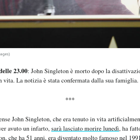
ages)
elle 23.00
: John Singleton è morto dopo la disattivazi
n vita. La notizia è stata confermata dalla sua famiglia.
***
tense John Singleton, che era tenuto in vita artificialme
er avuto un infarto,
sarà lasciato morire lunedì
, ha fat
on, che ha 51 anni, era diventato molto famoso nel 1991