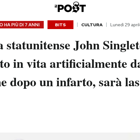
 HA PIÙ DI
7 ANNI
BITS
CULTURA
Lunedì 29 apri
ta statunitense John Single
to in vita artificialmente 
e dopo un infarto, sarà las