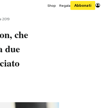
Abbonati
Shop
Regala
le 2019
ton, che
da due
ciato