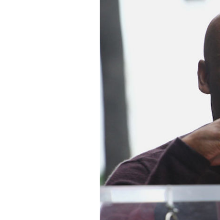
PODCAST
NEWSLETTER
I MIEI PREFERITI
SHOP
CALENDARIO
AREA PERSONALE
Area Personale
Newsletter