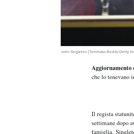
Notifiche mobile
Regala il Post
Hai bisogno di aiuto?
Esci
John Singleton (Tommaso Boddi/Getty Im
Aggiornamento d
che lo tenevano i
Il regista statuni
settimane dopo av
famiglia. Singlet