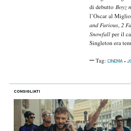
di debutto
Boyz n
l’Oscar al Miglior
and Furious
,
2 F
Snowfall
per il c
Singleton era ten
Tag:
-
CINEMA
J
CONSIGLIATI