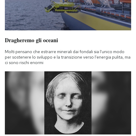
Dragheremo gli oceani
Molti pensano che estrarre minerali dai fondali sia l'unico modo
per sostenere lo sviluppo e la transizione verso l'energia pulita, ma
ci sono rischi enormi