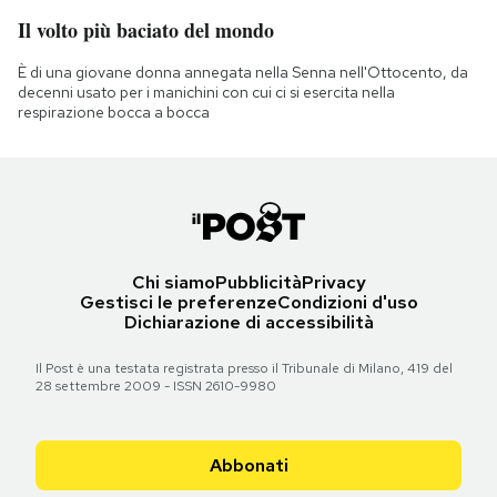
Il volto più baciato del mondo
È di una giovane donna annegata nella Senna nell'Ottocento, da
decenni usato per i manichini con cui ci si esercita nella
respirazione bocca a bocca
Chi siamo
Pubblicità
Privacy
Gestisci le preferenze
Condizioni d'uso
Dichiarazione di accessibilità
Il Post è una testata registrata presso il Tribunale di Milano, 419 del
28 settembre 2009 - ISSN 2610-9980
Abbonati