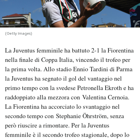
PODCAST
NEWSLETTER
(Getty Images)
La Juventus femminile ha battuto 2-1 la Fiorentina
I MIEI PREFERITI
nella finale di Coppa Italia, vincendo il trofeo per
la prima volta. Allo stadio Ennio Tardini di Parma
SHOP
la Juventus ha segnato il gol del vantaggio nel
primo tempo con la svedese Petronella Ekroth e ha
CALENDARIO
raddoppiato alla mezzora con Valentina Cernoia.
La Fiorentina ha accorciato lo svantaggio nel
secondo tempo con Stephanie Öhrström, senza
AREA PERSONALE
però riuscire a rimontare. Per la Juventus
Area Personale
femminile è il secondo trofeo stagionale, dopo lo
Newsletter