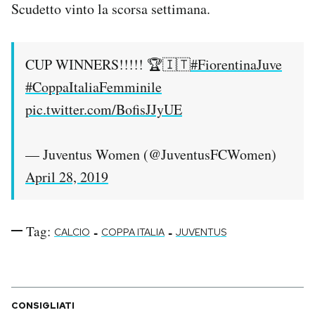
Scudetto vinto la scorsa settimana.
Notifiche mobile
Regala il Post
Hai bisogno di aiuto?
CUP WINNERS!!!!! 🏆🇮🇹
#FiorentinaJuve
Esci
#CoppaItaliaFemminile
pic.twitter.com/BofisJJyUE
— Juventus Women (@JuventusFCWomen)
April 28, 2019
Tag:
-
-
CALCIO
COPPA ITALIA
JUVENTUS
CONSIGLIATI