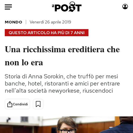
Auto
MONDO
Venerdì 26 aprile 2019
QUESTO ARTICOLO HA PIÙ DI
7 ANNI
HOME
Una ricchissima ereditiera che
Italia
Moda
non lo era
Mondo
Libri
Politica
Consumismi
Storia di Anna Sorokin, che truffò per mesi
Tecnologia
Storie/Idee
banche, hotel, ristoranti e amici per entrare
Internet
Ok Boomer!
nell'alta società newyorkese, riuscendoci
Scienza
Media
Cultura
Europa
Condividi
Economia
Altrecose
Sport
Mondiali calcio 2026