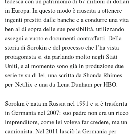
tedesca con un patrimonio di 67 milioni di dollari
Notifiche mobile
in Europa. In questo modo è riuscita a ottenere
Regala il Post
ingenti prestiti dalle banche e a condurre una vita
Hai bisogno di aiuto?
ben al di sopra delle sue possibilità, utilizzando
Esci
assegni a vuoto e documenti contraffatti. Della
storia di Sorokin e del processo che l’ha vista
protagonista si sta parlando molto negli Stati
Uniti, e al momento sono già in produzione due
serie tv su di lei, una scritta da Shonda Rhimes
per Netflix e una da Lena Dunham per HBO.
Sorokin è nata in Russia nel 1991 e si è trasferita
in Germania nel 2007: suo padre non era un ricco
imprenditore, come lei voleva far credere, ma un
camionista. Nel 2011 lasciò la Germania per