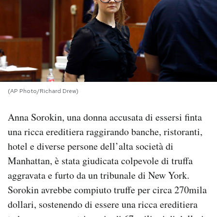
PODCAST
NEWSLETTER
I MIEI PREFERITI
(AP Photo/Richard Drew)
Anna Sorokin, una donna accusata di essersi finta
SHOP
una ricca ereditiera raggirando banche, ristoranti,
hotel e diverse persone dell’alta società di
CALENDARIO
Manhattan, è stata giudicata colpevole di truffa
aggravata e furto da un tribunale di New York.
AREA PERSONALE
Sorokin avrebbe compiuto truffe per circa 270mila
Area Personale
dollari, sostenendo di essere una ricca ereditiera
Newsletter