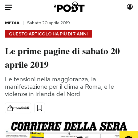
Auto
MEDIA
Sabato 20 aprile 2019
QUESTO ARTICOLO HA PIÙ DI
7 ANNI
HOME
Le prime pagine di sabato 20
Italia
Moda
aprile 2019
Mondo
Libri
Politica
Consumismi
Le tensioni nella maggioranza, la
Tecnologia
Storie/Idee
manifestazione per il clima a Roma, e le
Internet
Ok Boomer!
violenze in Irlanda del Nord
Scienza
Media
Cultura
Europa
Condividi
Economia
Altrecose
Sport
Mondiali calcio 2026