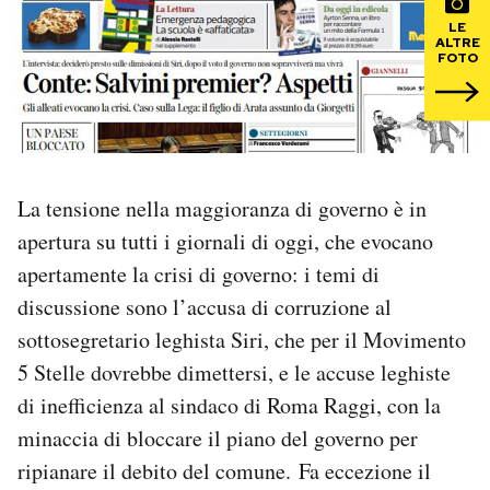
LE
ALTRE
PODCAST
FOTO
NEWSLETTER
I MIEI PREFERITI
La tensione nella maggioranza di governo è in
apertura su tutti i giornali di oggi, che evocano
SHOP
apertamente la crisi di governo: i temi di
discussione sono l’accusa di corruzione al
CALENDARIO
sottosegretario leghista Siri, che per il Movimento
5 Stelle dovrebbe dimettersi, e le accuse leghiste
di inefficienza al sindaco di Roma Raggi, con la
AREA PERSONALE
minaccia di bloccare il piano del governo per
Area Personale
ripianare il debito del comune. Fa eccezione il
Newsletter