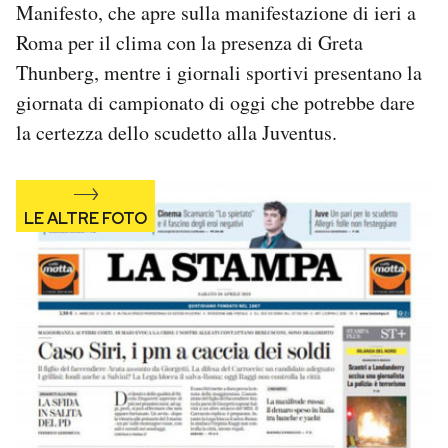
Manifesto, che apre sulla manifestazione di ieri a
Notifiche mobile
Roma per il clima con la presenza di Greta
Regala il Post
Hai bisogno di aiuto?
Thunberg, mentre i giornali sportivi presentano la
Esci
giornata di campionato di oggi che potrebbe dare
la certezza dello scudetto alla Juventus.