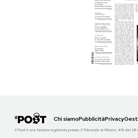
PODCAST
NEWSLETTER
I MIEI PREFERITI
SHOP
CALENDARIO
AREA PERSONALE
Chi siamo
Pubblicità
Privacy
Gesti
Area Personale
Il Post è una testata registrata presso il Tribunale di Milano, 419 del
Newsletter