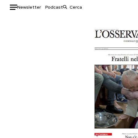
Newsletter
Podcast
Auto
HOME
Italia
Moda
Mondo
Libri
Politica
Consumismi
Tecnologia
Storie/Idee
Internet
Ok Boomer!
Scienza
Media
Cultura
Europa
Economia
Altrecose
Sport
Mondiali calcio 2026