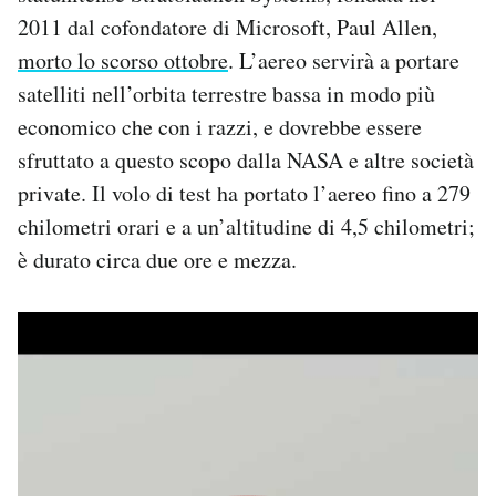
Notifiche mobile
2011 dal cofondatore di Microsoft, Paul Allen,
Regala il Post
morto lo scorso ottobre
. L’aereo servirà a portare
Hai bisogno di aiuto?
satelliti nell’orbita terrestre bassa in modo più
Esci
economico che con i razzi, e dovrebbe essere
sfruttato a questo scopo dalla NASA e altre società
private. Il volo di test ha portato l’aereo fino a 279
chilometri orari e a un’altitudine di 4,5 chilometri;
è durato circa due ore e mezza.