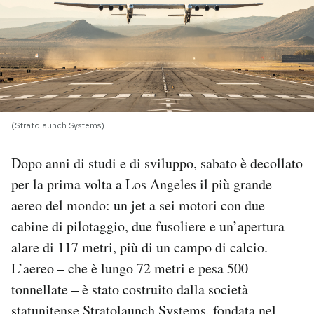
PODCAST
NEWSLETTER
I MIEI PREFERITI
(Stratolaunch Systems)
Dopo anni di studi e di sviluppo, sabato è decollato
SHOP
per la prima volta a Los Angeles il più grande
aereo del mondo: un jet a sei motori con due
CALENDARIO
cabine di pilotaggio, due fusoliere e un’apertura
alare di 117 metri, più di un campo di calcio.
AREA PERSONALE
L’aereo – che è lungo 72 metri e pesa 500
tonnellate – è stato costruito dalla società
Area Personale
Newsletter
statunitense Stratolaunch Systems, fondata nel