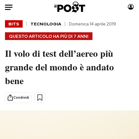
Auto
BITS
TECNOLOGIA
Domenica 14 aprile 2019
QUESTO ARTICOLO HA PIÙ DI
7 ANNI
HOME
Il volo di test dell’aereo più
Italia
Moda
Mondo
Libri
grande del mondo è andato
Politica
Consumismi
bene
Tecnologia
Storie/Idee
Internet
Ok Boomer!
Scienza
Media
Condividi
Cultura
Europa
Economia
Altrecose
Sport
Mondiali calcio 2026