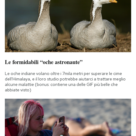
Le formidabili “oche astronaute”
Le oche indiane volano oltre i 7mila metri per superare le cime
dell'Himalaya, e il loro studio potrebbe aiutarci a trattare meglio
alcune malattie (bonus: contiene una delle GIF più belle che
abbiate visto)