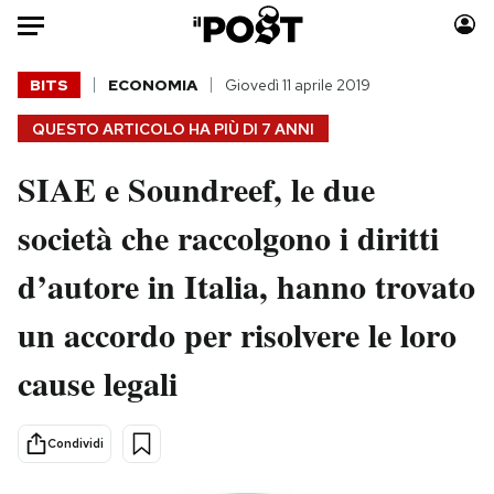
Auto
BITS
ECONOMIA
Giovedì 11 aprile 2019
QUESTO ARTICOLO HA PIÙ DI
7 ANNI
HOME
SIAE e Soundreef, le due
Italia
Moda
Mondo
Libri
società che raccolgono i diritti
Politica
Consumismi
d’autore in Italia, hanno trovato
Tecnologia
Storie/Idee
Internet
Ok Boomer!
un accordo per risolvere le loro
Scienza
Media
cause legali
Cultura
Europa
Economia
Altrecose
Sport
Mondiali calcio 2026
Condividi