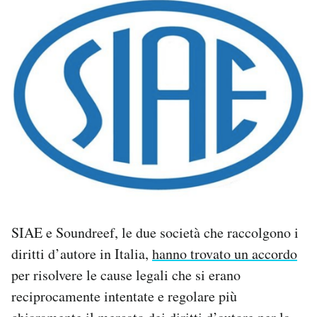
PODCAST
NEWSLETTER
I MIEI PREFERITI
SHOP
CALENDARIO
SIAE e Soundreef, le due società che raccolgono i
diritti d’autore in Italia,
hanno trovato un accordo
AREA PERSONALE
per risolvere le cause legali che si erano
Area Personale
reciprocamente intentate e regolare più
Newsletter