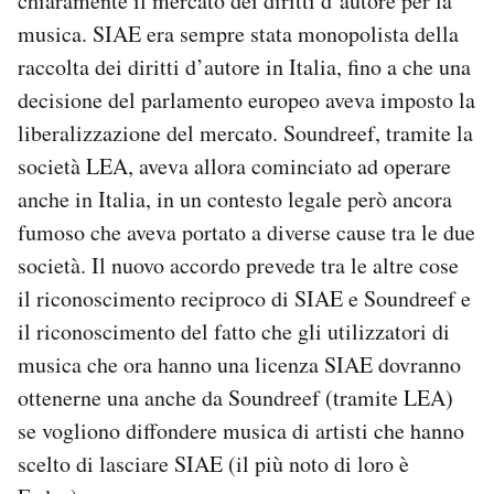
chiaramente il mercato dei diritti d’autore per la
Notifiche mobile
musica. SIAE era sempre stata monopolista della
Regala il Post
raccolta dei diritti d’autore in Italia, fino a che una
Hai bisogno di aiuto?
decisione del parlamento europeo aveva imposto la
Esci
liberalizzazione del mercato. Soundreef, tramite la
società LEA, aveva allora cominciato ad operare
anche in Italia, in un contesto legale però ancora
fumoso che aveva portato a diverse cause tra le due
società. Il nuovo accordo prevede tra le altre cose
il riconoscimento reciproco di SIAE e Soundreef e
il riconoscimento del fatto che gli utilizzatori di
musica che ora hanno una licenza SIAE dovranno
ottenerne una anche da Soundreef (tramite LEA)
se vogliono diffondere musica di artisti che hanno
scelto di lasciare SIAE (il più noto di loro è