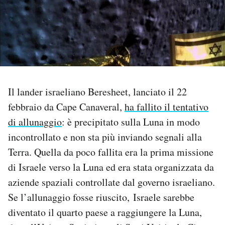
PODCAST
NEWSLETTER
I MIEI PREFERITI
Il lander israeliano Beresheet, lanciato il 22
febbraio da Cape Canaveral,
ha fallito il tentativo
di allunaggio
: è precipitato sulla Luna in modo
SHOP
incontrollato e non sta più inviando segnali alla
Terra. Quella da poco fallita era la prima missione
CALENDARIO
di Israele verso la Luna ed era stata organizzata da
aziende spaziali controllate dal governo israeliano.
AREA PERSONALE
Se l’allunaggio fosse riuscito, Israele sarebbe
Area Personale
diventato il quarto paese a raggiungere la Luna,
Newsletter