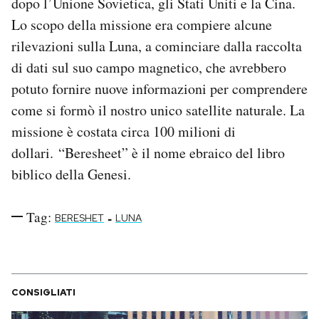
dopo l’Unione Sovietica, gli Stati Uniti e la Cina.
Notifiche mobile
Lo scopo della missione era compiere alcune
Regala il Post
rilevazioni sulla Luna, a cominciare dalla raccolta
Hai bisogno di aiuto?
di dati sul suo campo magnetico, che avrebbero
Esci
potuto fornire nuove informazioni per comprendere
come si formò il nostro unico satellite naturale. La
missione è costata circa 100 milioni di
dollari. “Beresheet” è il nome ebraico del libro
biblico della Genesi.
Tag:
-
BERESHET
LUNA
CONSIGLIATI